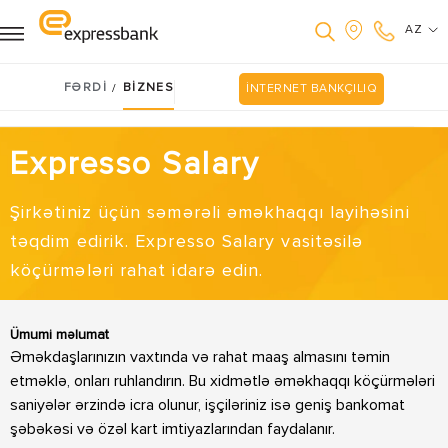
AZ
FƏRDİ
BİZNES
/
İNTERNET BANKÇILIQ
Expresso Salary
Şirkətiniz üçün səmərəli əməkhaqqı layihəsini
təqdim edirik. Expresso Salary vasitəsilə
köçürmələri rahat idarə edin.
Ümumi məlumat
Əməkdaşlarınızın vaxtında və rahat maaş almasını təmin
etməklə, onları ruhlandırın. Bu xidmətlə əməkhaqqı köçürmələri
saniyələr ərzində icra olunur, işçiləriniz isə geniş bankomat
şəbəkəsi və özəl kart imtiyazlarından faydalanır.