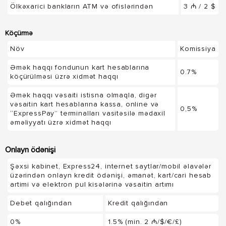
Ölkəxarici bankların ATM və ofislərindən
3 ₼ / 2 $
Köçürmə
Növ
Komissiya
Əmək haqqı fondunun kart hesablarına
0.7%
köçürülməsi üzrə xidmət haqqı
Əmək haqqı vəsaiti istisna olmaqla, digər
vəsaitin kart hesablarına kassa, online və
0,5%
“ExpressPay” terminalları vasitəsilə mədaxil
əməliyyatı üzrə xidmət haqqı
Onlayn ödənişi
Şəxsi kabinet, Express24, internet saytlar/mobil əlavələr
üzərindən onlayn kredit ödənişi, əmanət, kart/cari hesab
artimi və elektron pul kisələrinə vəsaitin artımı
Debet qalığından
Kredit qalığından
0%
1.5% (min. 2 ₼/$/€/£)