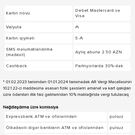
Debet Mastercard və
Kartın növü
Visa
Valyuta
₼
Kartın qiyməti
5 ₼
SMS məlumatlandırma
Aylıq abunə 2.50 AZN
(mədaxil)
Cashback
Partnyorlarda 30%-dək
* 01.02.2023 tarixindən 01.01.2024 tarixinədək AR Vergi Məcəlləsinin
102.1.22-ci maddəsinə əsasən fiziki şəxslərin əmanət və kart qalıqları
üzrə ödənilən illik faiz gəlirlərindən 10% məbləğində vergi tutulacaq.
Nağdlaşdırma üzrə komissiya
Expressbank ATM və ofislərindən
pulsuz
Ölkədaxili digər bankların ATM və ofislərindən
pulsuz