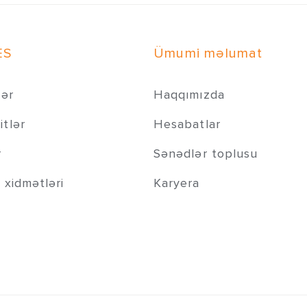
ES
Ümumi məlumat
lər
Haqqımızda
tlər
Hesabatlar
r
Sənədlər toplusu
 xidmətləri
Karyera