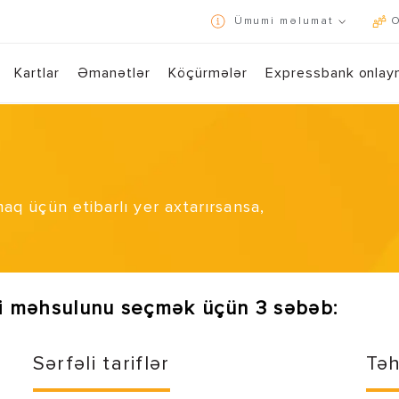
Ümumi məlumat
O
İstifadə qaydaları və konfidensiallıq siyasəti
Kartlar
Əmanətlər
Köçürmələr
Expressbank onlay
Express24 ilə 7/24 bank əməliyyatlarını bir toxunuşla həyata keçirin!
Yükləmək üçün QR kodu s
maq üçün etibarlı yer axtarırsansa,
i məhsulunu seçmək üçün 3 səbəb:
Sərfəli tariflər
Təh