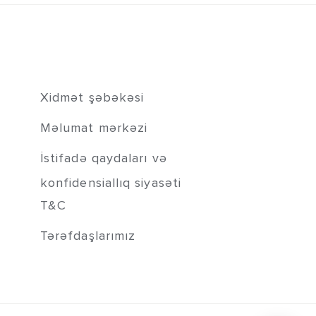
Xidmət şəbəkəsi
Məlumat mərkəzi
İstifadə qaydaları və
konfidensiallıq siyasəti
T&C
Tərəfdaşlarımız