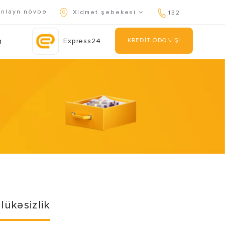
nlayn növbə
Xidmət şəbəkəsi
132
n
Express24
KREDİT ÖDƏNİŞİ
kan edin.
lükəsizlik