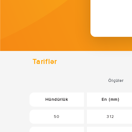
Tariflər
Ölçülər
Hündürlük
En (mm)
50
312