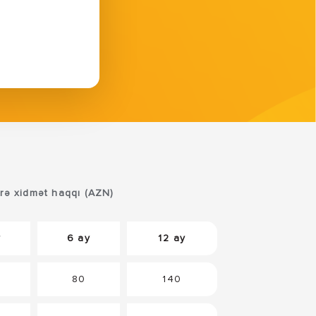
zrə xidmət haqqı (AZN)
y
6 ay
12 ay
80
140