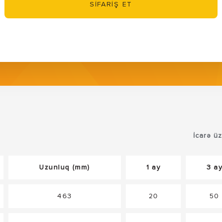
SİFARİŞ ET
İcarə ü
Uzunluq (mm)
1 ay
3 a
463
20
50