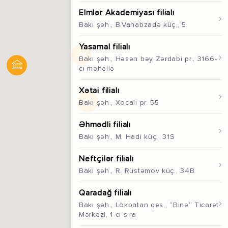
Elmlər Akademiyası filialı
Bakı şəh., B.Vahabzadə küç., 5
Yasamal filialı
Bakı şəh., Həsən bəy Zərdabi pr., 3166-
cı məhəllə
Xətai filialı
Bakı şəh., Xocalı pr. 55
Əhmədli filialı
Bakı şəh., M. Hadi küç., 31S
Neftçilәr filialı
Bakı şəh., R. Rüstәmov küç., 34B
Qaradağ filialı
Bakı şəh., Lökbatan qəs., “Binə“ Ticarət
Mərkəzi, 1-ci sıra