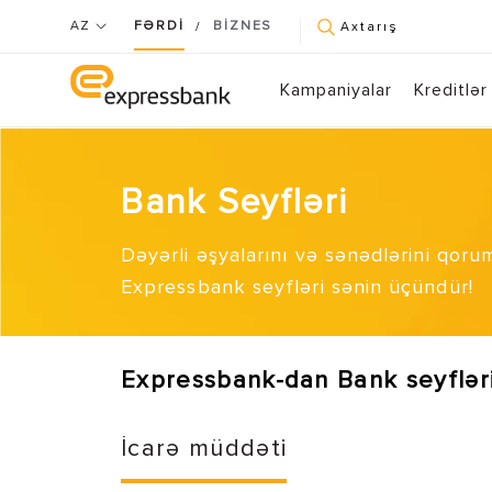
AZ
FƏRDİ
BİZNES
/
Axtarış
Kampaniyalar
Kreditlər
Bank Seyfləri
Dəyərli əşyalarını və sənədlərini qoru
Expressbank seyfləri sənin üçündür!
Expressbank-dan Bank seyflər
İcarə müddəti