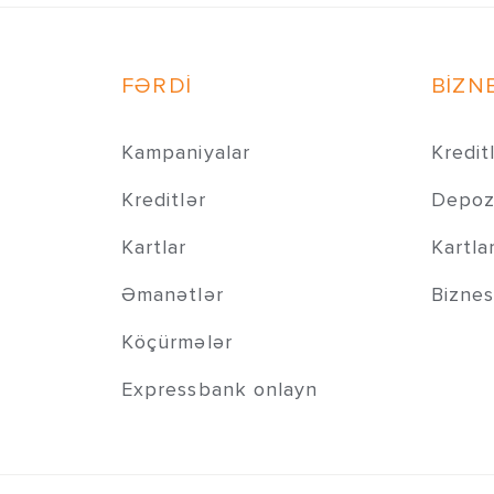
Xaçmaz filialı
Xaçmaz şəh., H.Əliyev küç., 2A
FƏRDİ
Lənkəran filialı
BİZN
Lənkəran şəhəri, Müzəffər Nəsirli küçəsi,
7
Kampaniyalar
Kredit
Kreditlər
Depozi
Kartlar
Kartla
Əmanətlər
Biznes
Köçürmələr
Expressbank onlayn