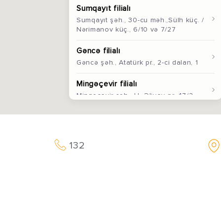
Sumqayıt filialı
Sumqayıt şəh., 30-cu mәh.,Sülh küç. /
Nərimanov küç., 6/10 və 7/27
Gəncə filialı
Gəncə şəh., Atatürk pr., 2-ci dalan, 1
Mingәçevir filialı
Mingəçevir şəh., H. Əliyev pr.,47/2
Bərdə filialı
Bərdə şəh., H.Əliyev pr., 88 A
132
Şirvan filialı
Şirvan şəh., H. Əliyev pr., 58
Qusar filialı
Qusar şəh., A. Xamәtov küç.,
Avtovağzal