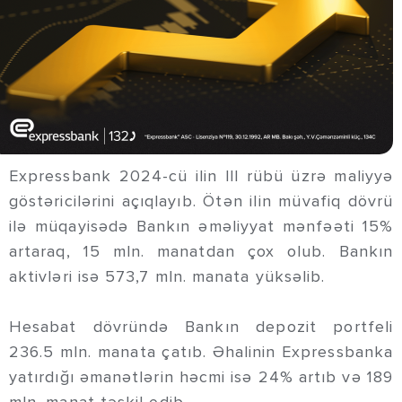
Expressbank 2024-cü ilin lll rübü üzrə maliyyə
göstəricilərini açıqlayıb. Ötən ilin müvafiq dövrü
ilə müqayisədə Bankın əməliyyat mənfəəti 15%
artaraq, 15 mln. manatdan çox olub. Bankın
aktivləri isə 573,7 mln. manata yüksəlib.
Hesabat dövründə Bankın depozit portfeli
236.5 mln. manata çatıb. Əhalinin Expressbanka
yatırdığı əmanətlərin həcmi isə 24% artıb və 189