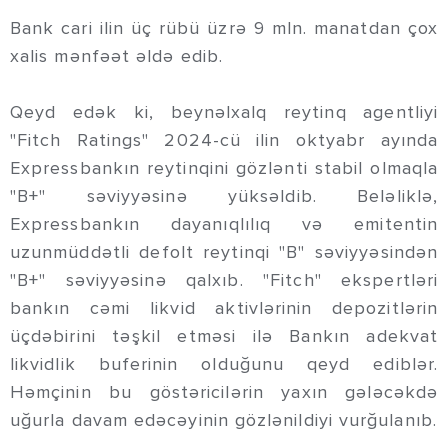
Bank cari ilin üç rübü üzrə 9 mln. manatdan çox
xalis mənfəət əldə edib.
Qeyd edək ki, beynəlxalq reytinq agentliyi
"Fitch Ratings" 2024-cü ilin oktyabr ayında
Expressbankın reytinqini gözlənti stabil olmaqla
"B+" səviyyəsinə yüksəldib. Beləliklə,
Expressbankın dayanıqlılıq və emitentin
uzunmüddətli defolt reytinqi "B" səviyyəsindən
"B+" səviyyəsinə qalxıb. "Fitch" ekspertləri
bankın cəmi likvid aktivlərinin depozitlərin
üçdəbirini təşkil etməsi ilə Bankın adekvat
likvidlik buferinin olduğunu qeyd ediblər.
Həmçinin bu göstəricilərin yaxın gələcəkdə
uğurla davam edəcəyinin gözlənildiyi vurğulanıb.