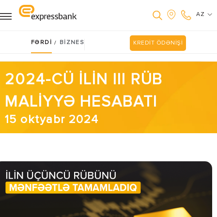
AZ
FƏRDİ
BİZNES
/
KREDİT ÖDƏNİŞİ
2024-CÜ İLİN III RÜB
MALİYYƏ HESABATI
15 oktyabr 2024