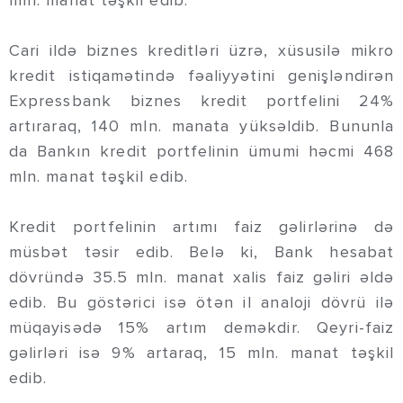
mln. manat təşkil edib.
Cari ildə biznes kreditləri üzrə, xüsusilə mikro
kredit istiqamətində fəaliyyətini genişləndirən
Expressbank biznes kredit portfelini 24%
artıraraq, 140 mln. manata yüksəldib. Bununla
da Bankın kredit portfelinin ümumi həcmi 468
mln. manat təşkil edib.
Kredit portfelinin artımı faiz gəlirlərinə də
müsbət təsir edib. Belə ki, Bank hesabat
dövründə 35.5 mln. manat xalis faiz gəliri əldə
edib. Bu göstərici isə ötən il analoji dövrü ilə
müqayisədə 15% artım deməkdir. Qeyri-faiz
gəlirləri isə 9% artaraq, 15 mln. manat təşkil
edib.