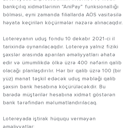
bankçılıq xidmətlərinin “AniPay” funksionallığı
bölməsi, eyni zamanda filiallarda AÖS vasitəsilə
həyata keçirilən köçürmələr nəzərə alınacaqdır.
Lotereyanın uduş fondu 10 dekabr 2021-ci il
tarixində oynanılacaqdır. Lotereya yalnız fiziki
şəxslər arasında aparılan əməliyyatları əhatə
edir və ümumilikdə ölkə üzrə 400 nəfərin qalib
olacağı planlaşdırılır. Hər bir qalib üzrə 100 (bir
yüz) manat təşkil edəcək uduş məbləği qalib
şəxsin bank hesabına köçürüləcəkdir. Bu
barədə müştərilər hesabına xidmət göstərən
bank tərəfindən məlumatlandırılacaq.
Lotereyada iştirak hüququ verməyən
əməliyyatlar: