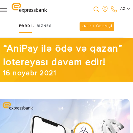
AZ
FƏRDİ
BİZNES
/
KREDİT ÖDƏNİŞİ
“AniPay ilə ödə və qazan”
lotereyası davam edir!
16 noyabr 2021