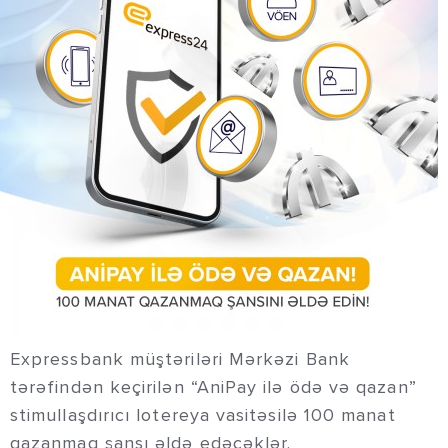
Expressbank müştəriləri Mərkəzi Bank
tərəfindən keçirilən “AniPay ilə ödə və qazan”
stimullaşdırıcı lotereya vasitəsilə 100 manat
qazanmaq şansı əldə edəcəklər.