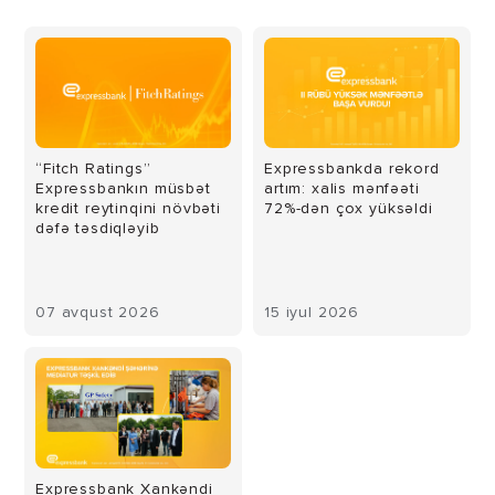
“Fitch Ratings”
Expressbankda rekord
Expressbankın müsbət
artım: xalis mənfəəti
kredit reytinqini növbəti
72%-dən çox yüksəldi
dəfə təsdiqləyib
07 avqust 2026
15 iyul 2026
Expressbank Xankəndi