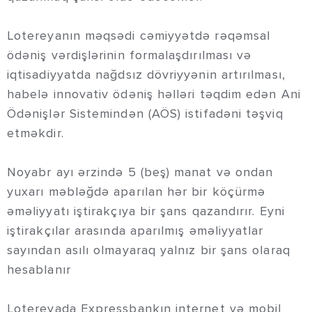
Lotereyanın məqsədi cəmiyyətdə rəqəmsal
ödəniş vərdişlərinin formalaşdırılması və
iqtisadiyyatda nağdsız dövriyyənin artırılması,
habelə innovativ ödəniş həlləri təqdim edən Ani
Ödənişlər Sistemindən (AÖS) istifadəni təşviq
etməkdir.
Noyabr ayı ərzində 5 (beş) manat və ondan
yuxarı məbləğdə aparılan hər bir köçürmə
əməliyyatı iştirakçıya bir şans qazandırır. Eyni
iştirakçılar arasında aparılmış əməliyyatlar
sayından asılı olmayaraq yalnız bir şans olaraq
hesablanır
Lotereyada Expressbankın internet və mobil