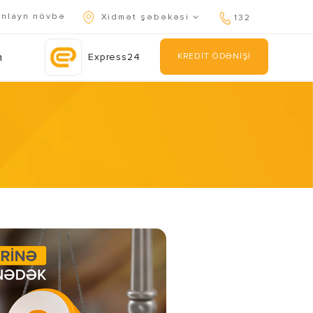
nlayn növbə
Xidmət şəbəkəsi
132
n
Express24
KREDİT ÖDƏNİŞİ
kan edin.