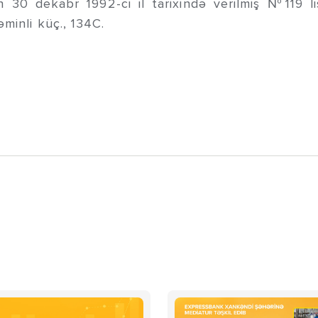
0 dekabr 1992-ci il tarixində verilmiş №119 lis
əminli küç., 134C.