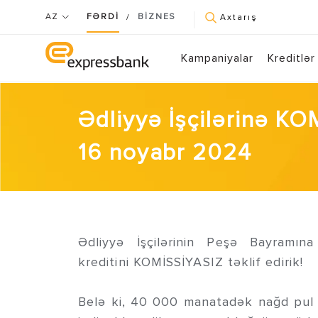
AZ
FƏRDİ
BİZNES
/
Axtarış
Kampaniyalar
Kreditlər
Ədliyyə İşçilərinə K
16 noyabr 2024
Ədliyyə İşçilərinin Peşə Bayramı
kreditini KOMİSSİYASIZ təklif edirik!
Belə ki, 40 000 manatadək nağd pul k