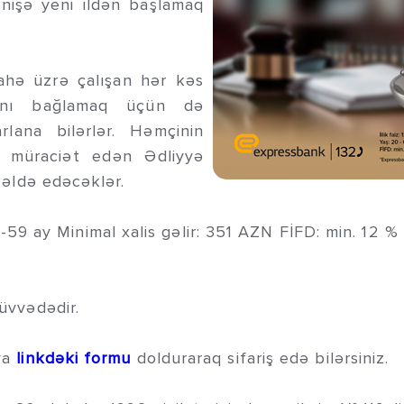
nişə yeni ildən başlamaq
hə üzrə çalışan hər kəs
rını bağlamaq üçün də
arlana bilərlər. Həmçinin
ə müraciət edən Ədliyyə
m əldə edəcəklər.
 ay Minimal xalis gəlir: 351 AZN FİFD: min. 12 % Ə
qüvvədədir.
 ya
linkdəki
formu
dolduraraq sifariş edə bilərsiniz.