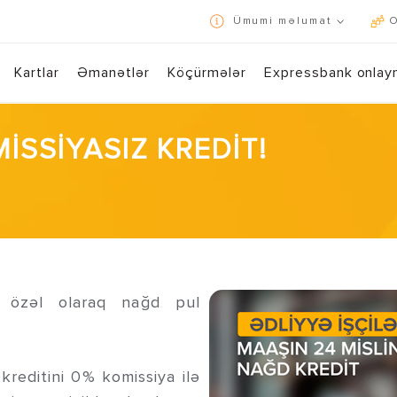
Ümumi məlumat
O
İstifadə qaydaları və konfidensiallıq siyasəti
Kartlar
Əmanətlər
Köçürmələr
Expressbank onlay
Express24 ilə 7/24 bank əməliyyatlarını bir toxunuşla həyata keçirin!
Yükləmək üçün QR kodu s
OMİSSİYASIZ KREDİT!
na özəl olaraq nağd pul
reditini 0% komissiya ilə