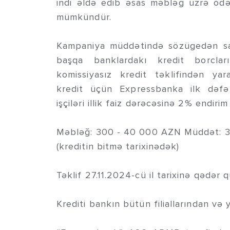
indi əldə edib əsas məbləğ üzrə ödə
mümkündür.
Kampaniya müddətində sözügedən sa
başqa banklardakı kredit borcla
komissiyasız kredit təklifindən yar
kredit üçün Expressbanka ilk dəf
işçiləri illik faiz dərəcəsinə 2% endiri
Məbləğ: 300 - 40 000 AZN Müddət: 3-59
(kreditin bitmə tarixinədək)
Təklif 27.11.2024-cü il tarixinə qədər 
Krediti bankın bütün filiallarından və