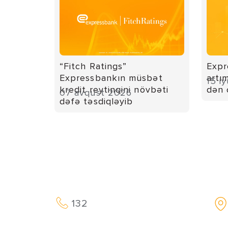
“Fitch Ratings”
Expr
Expressbankın müsbət
artı
15 i
kredit reytinqini növbəti
dən 
07 avqust 2026
dəfə təsdiqləyib
132