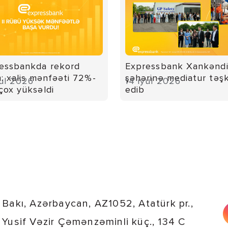
essbankda rekord
Expressbank Xankənd
m: xalis mənfəəti 72%-
şəhərinə mediatur təşk
yul 2026
14 iyul 2026
çox yüksəldi
edib
Bakı, Azərbaycan, AZ1052, Atatürk pr.,
Yusif Vəzir Çəmənzəminli küç., 134 C