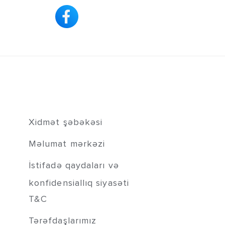
Xidmət şəbəkəsi
Məlumat mərkəzi
İstifadə qaydaları və
konfidensiallıq siyasəti
T&C
Tərəfdaşlarımız