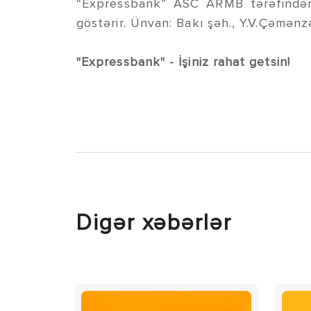
“Expressbank” ASC ARMB tərəfindən 3
göstərir. Ünvan: Bakı şəh., Y.V.Çəmənz
"Expressbank" - İşiniz rahat getsin!
Digər xəbərlər