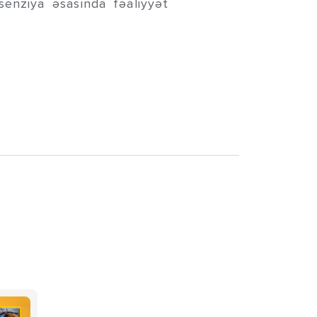
enziya əsasında fəaliyyət