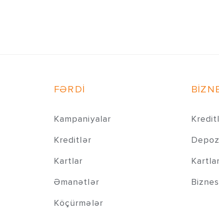
FƏRDİ
BİZN
Kampaniyalar
Kredit
Kreditlər
Depozi
Kartlar
Kartla
Əmanətlər
Biznes
Köçürmələr