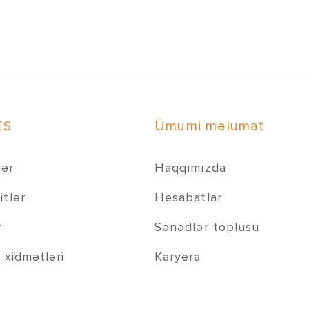
ES
Ümumi məlumat
lər
Haqqımızda
tlər
Hesabatlar
r
Sənədlər toplusu
 xidmətləri
Karyera