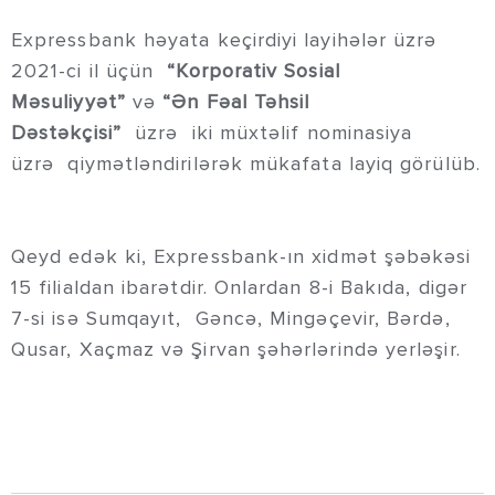
Expressbank həyata keçirdiyi layihələr üzrə
2021-ci il üçün
“Korporativ Sosial
Məsuliyyət”
və
“Ən Fəal Təhsil
Dəstəkçisi”
üzrə iki müxtəlif nominasiya
üzrə qiymətləndirilərək mükafata layiq görülüb.
Qeyd edək ki, Expressbank-ın xidmət şəbəkəsi
15 filialdan ibarətdir. Onlardan 8-i Bakıda, digər
7-si isə Sumqayıt, Gəncə, Mingəçevir, Bərdə,
Qusar, Xaçmaz və Şirvan şəhərlərində yerləşir.