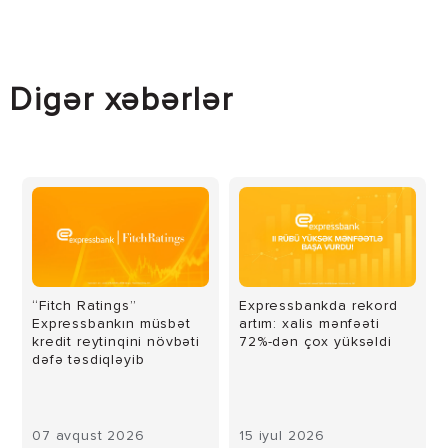
Digər xəbərlər
“Fitch Ratings”
Expressbankda rekord
Expressbankın müsbət
artım: xalis mənfəəti
kredit reytinqini növbəti
72%-dən çox yüksəldi
dəfə təsdiqləyib
07 avqust 2026
15 iyul 2026