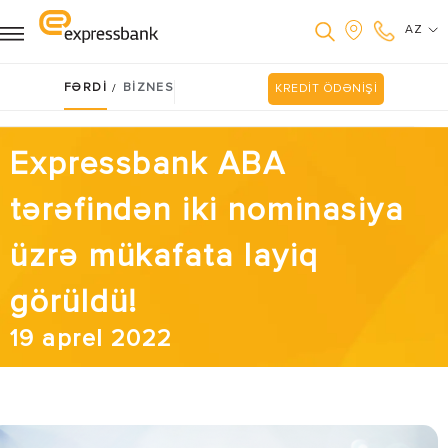
AZ
FƏRDİ
BİZNES
/
KREDİT ÖDƏNİŞİ
Expressbank ABA
tərəfindən iki nominasiya
üzrə mükafata layiq
görüldü!
19 aprel 2022