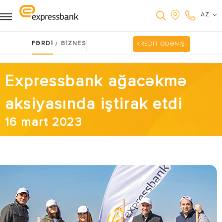
AZ
FƏRDİ
BİZNES
/
KREDİT ÖDƏNİŞİ
Expressbank ağacəkmə
aksiyasında iştirak etdi
16 mart 2023