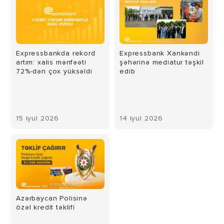
Expressbankda rekord
Expressbank Xankəndi
artım: xalis mənfəəti
şəhərinə mediatur təşkil
72%-dən çox yüksəldi
edib
15 iyul 2026
14 iyul 2026
Azərbaycan Polisinə
özəl kredit təklifi