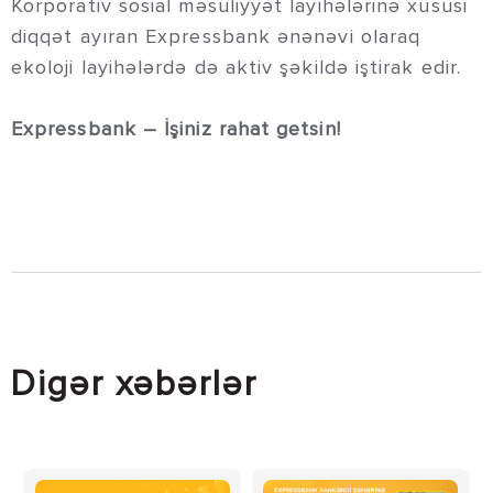
Korporativ sosial məsuliyyət layihələrinə xüsusi
diqqət ayıran Expressbank ənənəvi olaraq
ekoloji layihələrdə də aktiv şəkildə iştirak edir.
Expressbank – İşiniz rahat getsin!
Digər xəbərlər