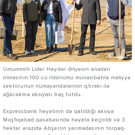
Ümummilli Lider Heydər Əliyevin anadan
olmasının 100-cü ildönümü münasibətilə maliyyə
sektorunun nümayəndələrinin iştirakı ilə
ağacəkmə aksiyası baş tutdu.
Expressbank heyətinin də qatıldığı aksiya
Müşfiqabad qəsəbəsində həyata keçirildi və 3
hektar ərazidə Abşeron yarımadasının torpaq-