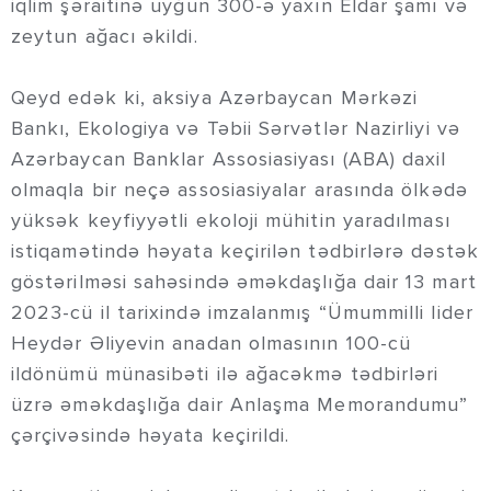
iqlim şəraitinə uyğun 300-ə yaxın Eldar şamı və
zeytun ağacı əkildi.
Qeyd edək ki, aksiya Azərbaycan Mərkəzi
Bankı, Ekologiya və Təbii Sərvətlər Nazirliyi və
Azərbaycan Banklar Assosiasiyası (ABA) daxil
olmaqla bir neçə assosiasiyalar arasında ölkədə
yüksək keyfiyyətli ekoloji mühitin yaradılması
istiqamətində həyata keçirilən tədbirlərə dəstək
göstərilməsi sahəsində əməkdaşlığa dair 13 mart
2023-cü il tarixində imzalanmış “Ümummilli lider
Heydər Əliyevin anadan olmasının 100-cü
ildönümü münasibəti ilə ağacəkmə tədbirləri
üzrə əməkdaşlığa dair Anlaşma Memorandumu”
çərçivəsində həyata keçirildi.