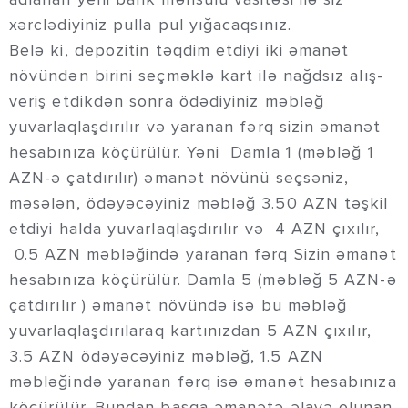
xərclədiyiniz pulla pul yığacaqsınız.
Belə ki, depozitin təqdim etdiyi iki əmanət
növündən birini seçməklə kart ilə nağdsız alış-
veriş etdikdən sonra ödədiyiniz məbləğ
yuvarlaqlaşdırılır və yaranan fərq sizin əmanət
hesabınıza köçürülür. Yəni Damla 1 (məbləğ 1
AZN-ə çatdırılır) əmanət növünü seçsəniz,
məsələn, ödəyəcəyiniz məbləğ 3.50 AZN təşkil
etdiyi halda yuvarlaqlaşdırılır və 4 AZN çıxılır,
0.5 AZN məbləğində yaranan fərq Sizin əmanət
hesabınıza köçürülür. Damla 5 (məbləğ 5 AZN-ə
çatdırılır ) əmanət növündə isə bu məbləğ
yuvarlaqlaşdırılaraq kartınızdan 5 AZN çıxılır,
3.5 AZN ödəyəcəyiniz məbləğ, 1.5 AZN
məbləğində yaranan fərq isə əmanət hesabınıza
köçürülür. Bundan başqa əmanətə əlavə olunan