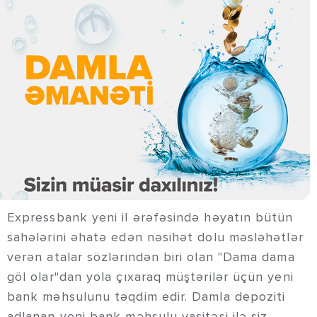
Expressbank yeni il ərəfəsində həyatın bütün
sahələrini əhatə edən nəsihət dolu məsləhətlər
verən atalar sözlərindən biri olan "Dama dama
göl olar"dan yola çıxaraq müştərilər üçün yeni
bank məhsulunu təqdim edir. Damla depoziti
adlanan yeni bank məhsulu vasitəsi ilə siz