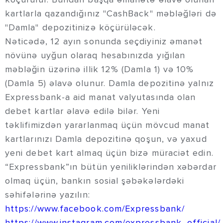
kartlarla qazandığınız "CashBack" məbləğləri də
"Damla" depozitinizə köçürüləcək.
Nəticədə, 12 ayın sonunda seçdiyiniz əmanət
növünə uyğun olaraq hesabınızda yığılan
məbləğin üzərinə illik 12% (Damla 1) və 10%
(Damla 5) əlavə olunur. Damla depozitinə yalnız
Expressbank-a aid manat valyutasında olan
debet kartlar əlavə edilə bilər. Yeni
təklifimizdən yararlanmaq üçün mövcud manat
kartlarınızı Damla depozitinə qoşun, və yaxud
yeni debet kart almaq üçün bizə müraciət edin.
“Expressbank”ın bütün yeniliklərindən xəbərdar
olmaq üçün, bankın sosial şəbəkələrdəki
səhifələrinə yazılın:
https://www.facebook.com/Expressbank/
https://www.instagram.com/expressbank_official/