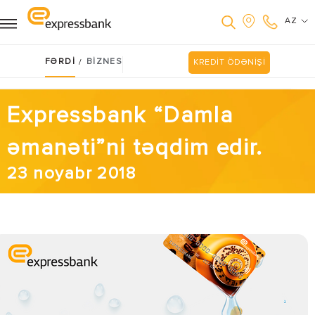
AZ
FƏRDİ
BİZNES
/
KREDİT ÖDƏNİŞİ
Expressbank “Damla
əmanəti”ni təqdim edir.
23 noyabr 2018