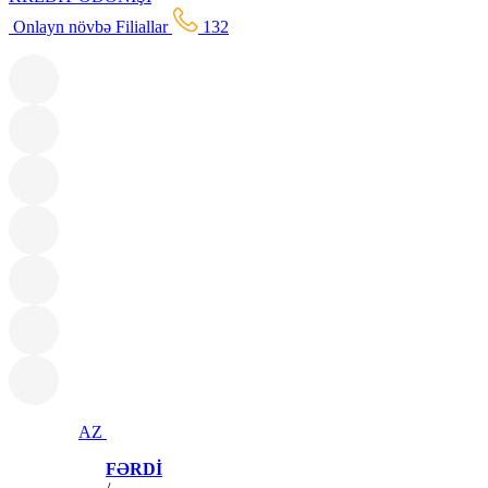
Onlayn növbə
Filiallar
132
AZ
FƏRDİ