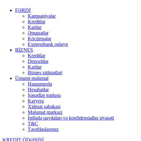
FƏRDİ
Kampaniyalar
Kreditlər
Kartlar
Əmanətlər
Köçürmələr
Expressbank onlayn
BİZNES
Kreditlər
Depozitlər
Kartlar
Biznes xidmətləri
Ümumi məlumat
Haqqımızda
Hesabatlar
Sənədlər toplusu
Karyera
Xidmət şəbəkəsi
Məlumat mərkəzi
İstifadə qaydaları və konfidensiallıq siyasəti
T&C
Tərəfdaşlarımız
KREDİT ÖDƏNİŞİ