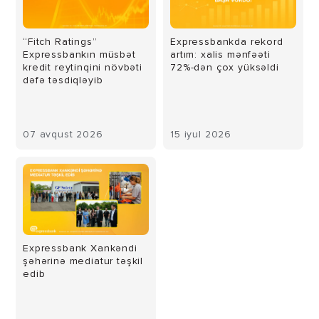
“Fitch Ratings”
Expressbankda rekord
Expressbankın müsbət
artım: xalis mənfəəti
kredit reytinqini növbəti
72%-dən çox yüksəldi
dəfə təsdiqləyib
07 avqust 2026
15 iyul 2026
Expressbank Xankəndi
şəhərinə mediatur təşkil
edib