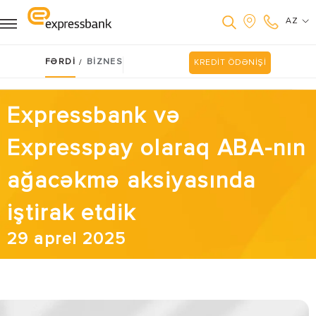
AZ
FƏRDİ
BİZNES
/
KREDİT ÖDƏNİŞİ
Expressbank və
Expresspay olaraq ABA-nın
ağacəkmə aksiyasında
iştirak etdik
29 aprel 2025