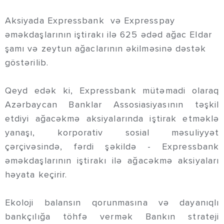
Aksiyada Expressbank və Expresspay
əməkdaşlarının iştirakı ilə 625 ədəd ağac Eldar
şamı və zeytun ağaclarının əkilməsinə dəstək
göstərilib.
Qeyd edək ki, Expressbank mütəmadi olaraq
Azərbaycan Banklar Assosiasiyasının təşkil
etdiyi ağacəkmə aksiyalarında iştirak etməklə
yanaşı, korporativ sosial məsuliyyət
çərçivəsində, fərdi şəkildə - Expressbank
əməkdaşlarının iştirakı ilə ağacəkmə aksiyaları
həyata keçirir.
Ekoloji balansın qorunmasına və dayanıqlı
bankçılığa töhfə vermək Bankın strateji