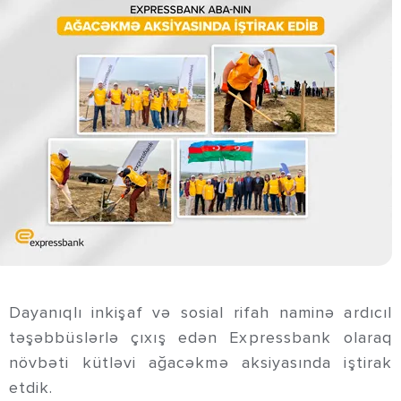
Dayanıqlı inkişaf və sosial rifah naminə ardıcıl
təşəbbüslərlə çıxış edən Expressbank olaraq
növbəti kütləvi ağacəkmə aksiyasında iştirak
etdik.