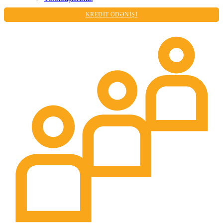
KREDİT ÖDƏNİŞİ