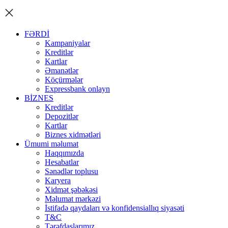
FƏRDİ
Kampaniyalar
Kreditlər
Kartlar
Əmanətlər
Köçürmələr
Expressbank onlayn
BİZNES
Kreditlər
Depozitlər
Kartlar
Biznes xidmətləri
Ümumi məlumat
Haqqımızda
Hesabatlar
Sənədlər toplusu
Karyera
Xidmət şəbəkəsi
Məlumat mərkəzi
İstifadə qaydaları və konfidensiallıq siyasəti
T&C
Tərəfdaşlarımız