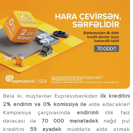
Belə ki, müştərilər Expressbankdan
ilk kreditini
2% endirim
və 0% komissiya ilə
əldə edəcəklər!
Kampaniya çərçivəsində
endirimli
illik faiz
dərəcəsi ilə
70 000 manatadək
nağd pul
kreditini
59 ayadək
müddətə əldə etmək