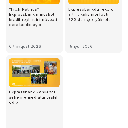
“Fitch Ratings”
Expressbankda rekord
Expressbankın müsbət
artım: xalis mənfəəti
kredit reytinqini növbəti
72%-dən çox yüksəldi
dəfə təsdiqləyib
07 avqust 2026
15 iyul 2026
Expressbank Xankəndi
şəhərinə mediatur təşkil
edib