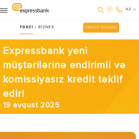
AZ
FƏRDİ
BİZNES
/
KREDİT ÖDƏNİŞİ
Expressbank yeni
müştərilərinə endirimli və
komissiyasız kredit təklif
edir!
19 avqust 2025