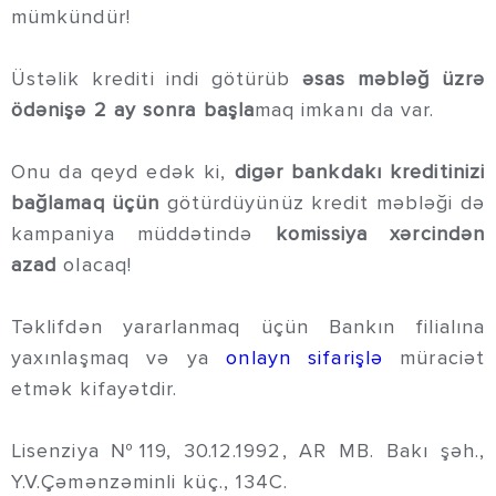
mümkündür!
Üstəlik krediti indi götürüb
əsas məbləğ üzrə
ödənişə 2 ay sonra başla
maq imkanı da var.
Onu da qeyd edək ki,
digər bankdakı kreditinizi
bağlamaq üçün
götürdüyünüz kredit məbləği də
kampaniya müddətində
komissiya xərcindən
azad
olacaq!
Təklifdən yararlanmaq üçün Bankın filialına
yaxınlaşmaq və ya
onlayn sifarişlə
müraciət
etmək kifayətdir.
Lisenziya №119, 30.12.1992, AR MB. Bakı şəh.,
Y.V.Çəmənzəminli küç., 134C.