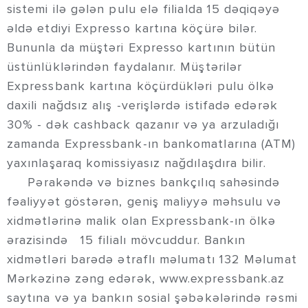
sistemi ilə gələn pulu elə filialda 15 dəqiqəyə
əldə etdiyi Expresso kartına köçürə bilər.
Bununla da müştəri Expresso kartının bütün
üstünlüklərindən faydalanır. Müştərilər
Expressbank kartına köçürdükləri pulu ölkə
daxili nağdsız alış -verişlərdə istifadə edərək
30% - dək cashback qazanır və ya arzuladığı
zamanda Expressbank-ın bankomatlarına (ATM)
yaxınlaşaraq komissiyasız nağdılaşdıra bilir.
Pərakəndə və biznes bankçılıq sahəsində
fəaliyyət göstərən, geniş maliyyə məhsulu və
xidmətlərinə malik olan Expressbank-ın ölkə
ərazisində 15 filialı mövcuddur. Bankın
xidmətləri barədə ətraflı məlumatı 132 Məlumat
Mərkəzinə zəng edərək, www.expressbank.az
saytına və ya bankın sosial şəbəkələrində rəsmi