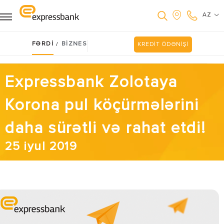
AZ
FƏRDİ
BİZNES
/
KREDİT ÖDƏNİŞİ
Expressbank Zolotaya
Korona pul köçürmələrini
daha sürətli və rahat etdi!
25 iyul 2019