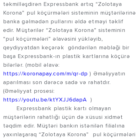
təkmilləşdirən Expressbank artıq “Zolotaya
Korona” pul köçürmələri sisteminin müştərilərinə
banka gəlmədən pullarını əldə etməyi təklif
edir. Müştərilər “Zolotaya Kоrona” sisteminin
“pul köçürmələri” əlavəsini yükləyib,
qeydiyyatdan keçərək göndərilən məbləği bir
başa Expressbank-ın plastik kartlarına köçürə
bilərlər. (mobil əlavə:
https://koronapay.com/m/qr-dp
) Əməliyyatın
aparılması son dərəcə sadə və rahatdır.
(Əməliyyat prosesi:
https://youtu.be/ktYXJJ6dapA
)
Expressbank plastik kartı olmayan
müştərilərin rahatlığı üçün də xüsusi xidmət
təqdim edir. Müştəri bankın istənilən filialına
yaxınlaşaraq “Zolotaya Korona” pul köçürmələri