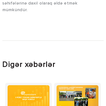
səhifələrinə daxil olaraq əldə etmək
mümkündür.
Digər xəbərlər