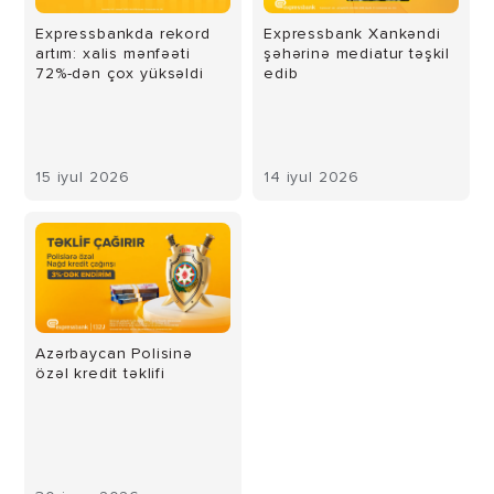
Expressbankda rekord
Expressbank Xankəndi
artım: xalis mənfəəti
şəhərinə mediatur təşkil
72%-dən çox yüksəldi
edib
15 iyul 2026
14 iyul 2026
Azərbaycan Polisinə
özəl kredit təklifi