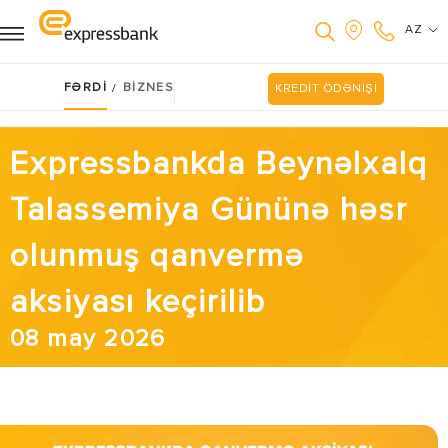
AZ
FƏRDİ
BİZNES
/
KREDİT ÖDƏNİŞİ
Expressbankda Beynəlxalq
Talassemiya Gününə həsr
olunmuş qanvermə
aksiyası keçirilib
08 may 2026