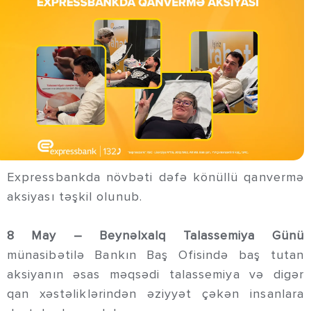
Expressbankda növbəti dəfə könüllü qanvermə
aksiyası təşkil olunub.
8 May – Beynəlxalq Talassemiya Günü
münasibətilə Bankın Baş Ofisində baş tutan
aksiyanın əsas məqsədi talassemiya və digər
qan xəstəliklərindən əziyyət çəkən insanlara