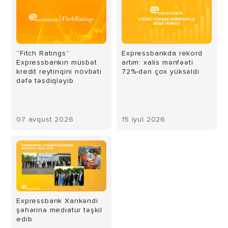
“Fitch Ratings”
Expressbankda rekord
Expressbankın müsbət
artım: xalis mənfəəti
kredit reytinqini növbəti
72%-dən çox yüksəldi
dəfə təsdiqləyib
07 avqust 2026
15 iyul 2026
Expressbank Xankəndi
şəhərinə mediatur təşkil
edib