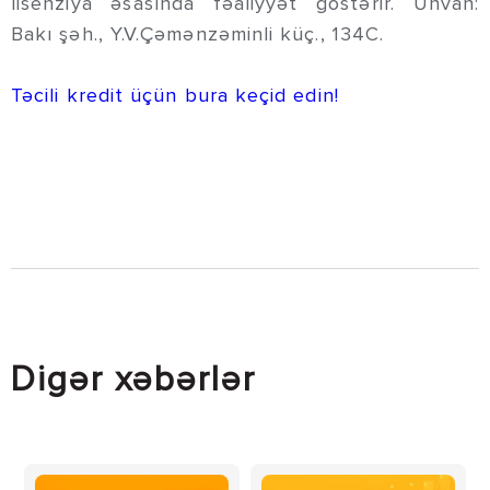
lisenziya əsasında fəaliyyət göstərir. Ünvan:
Bakı şəh., Y.V.Çəmənzəminli küç., 134C.
Təcili kredit üçün bura keçid edin!
Digər xəbərlər