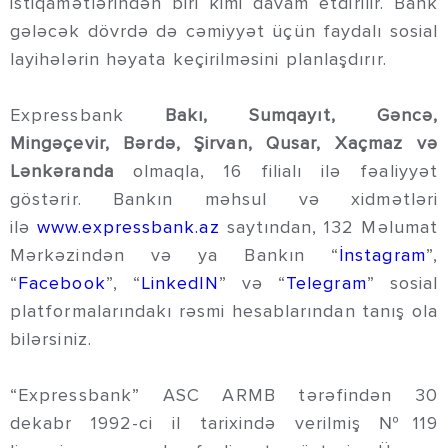
istiqamətlərindən biri kimi davam etdirilir. Bank
gələcək dövrdə də cəmiyyət üçün faydalı sosial
layihələrin həyata keçirilməsini planlaşdırır.
Expressbank
Bakı, Sumqayıt, Gəncə,
Mingəçevir, Bərdə, Şirvan, Qusar, Xaçmaz və
Lənkəranda
olmaqla, 16 filialı ilə fəaliyyət
göstərir. Bankın məhsul və xidmətləri
ilə
www.expressbank.az
saytından, 132 Məlumat
Mərkəzindən və ya Bankın “
İnstagram
”,
“
Facebook
”, “
LinkedIN
” və “
Telegram
” sosial
platformalarındakı rəsmi hesablarından tanış ola
bilərsiniz.
“Expressbank” ASC ARMB tərəfindən 30
dekabr 1992-ci il tarixində verilmiş №119