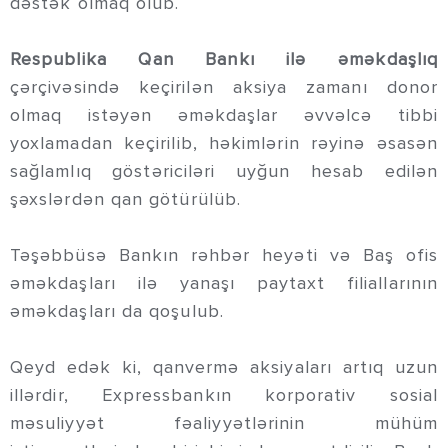
dəstək olmaq olub.
Respublika Qan Bankı ilə əməkdaşlıq
çərçivəsində keçirilən aksiya zamanı donor
olmaq istəyən əməkdaşlar əvvəlcə tibbi
yoxlamadan keçirilib, həkimlərin rəyinə əsasən
sağlamlıq göstəriciləri uyğun hesab edilən
şəxslərdən qan götürülüb.
Təşəbbüsə Bankın rəhbər heyəti və Baş ofis
əməkdaşları ilə yanaşı paytaxt filiallarının
əməkdaşları da qoşulub.
Qeyd edək ki, qanvermə aksiyaları artıq uzun
illərdir, Expressbankın korporativ sosial
məsuliyyət fəaliyyətlərinin mühüm