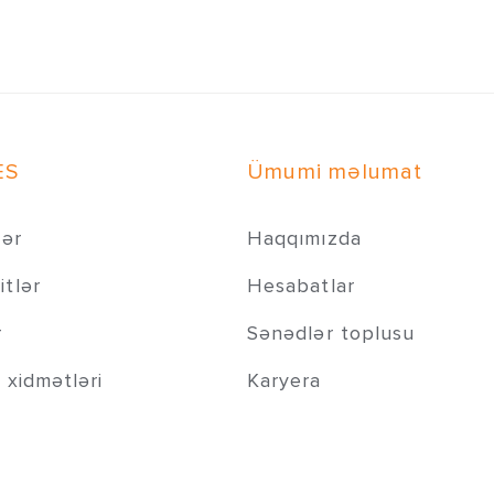
ES
Ümumi məlumat
lər
Haqqımızda
tlər
Hesabatlar
r
Sənədlər toplusu
 xidmətləri
Karyera