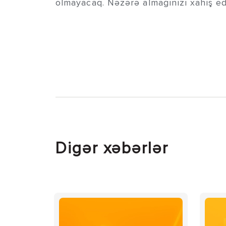
olmayacaq. Nəzərə almağınızı xahiş edi
Digər xəbərlər