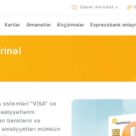
Ümumi məlumat
O
İstifadə qaydaları və konfidensiallıq siyasəti
Kartlar
Əmanətlər
Köçürmələr
Expressbank onlay
Express24 ilə 7/24 bank əməliyyatlarını bir toxunuşla həyata keçirin!
Yükləmək üçün QR kodu s
rinə!
 sistemləri “VISA” və
aliyyətlərini
an bankların və
a əməliyyatları mümkün