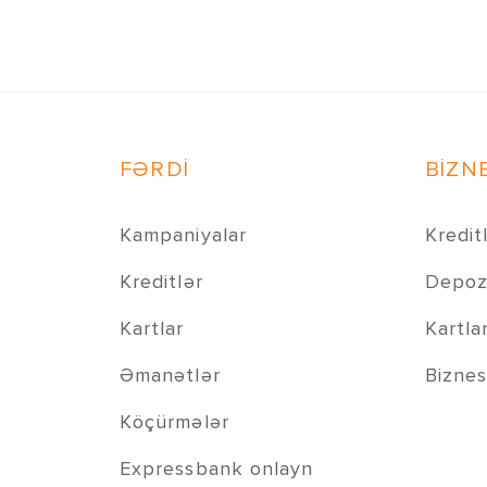
FƏRDİ
BİZN
Kampaniyalar
Kredit
Kreditlər
Depozi
Kartlar
Kartla
Əmanətlər
Biznes
Köçürmələr
Expressbank onlayn