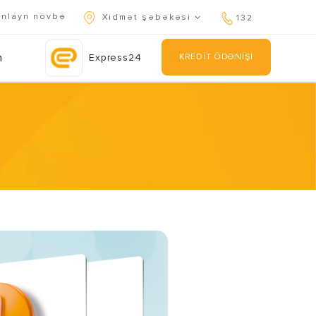
nlayn növbə
Xidmət şəbəkəsi
132
n
Express24
KREDİT ÖDƏNİŞİ
kan edin.