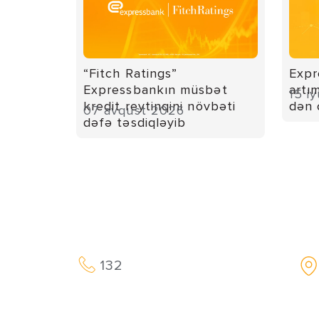
“Fitch Ratings”
Expr
Expressbankın müsbət
artı
15 i
kredit reytinqini növbəti
dən 
07 avqust 2026
dəfə təsdiqləyib
132