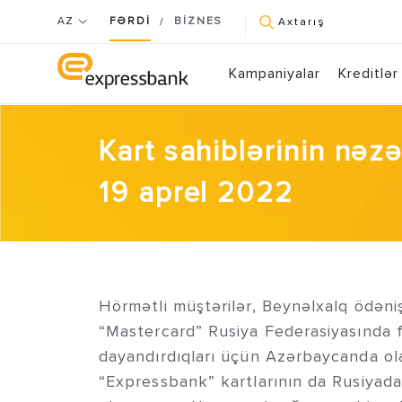
AZ
FƏRDİ
BİZNES
/
Axtarış
Kampaniyalar
Kreditlər
Kart sahiblərinin nəzə
19 aprel 2022
Hörmətli müştərilər, Beynəlxalq ödəniş
“Mastercard” Rusiya Federasiyasında fə
dayandırdıqları üçün Azərbaycanda ol
“Expressbank” kartlarının da Rusiyad