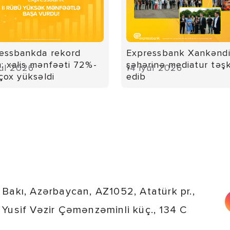
essbankda rekord
Expressbank Xankənd
m: xalis mənfəəti 72%-
şəhərinə mediatur təşk
yul 2026
14 iyul 2026
çox yüksəldi
edib
Bakı, Azərbaycan, AZ1052, Atatürk pr.,
Yusif Vəzir Çəmənzəminli küç., 134 C