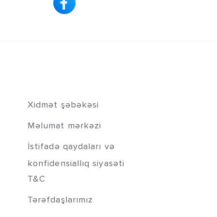
Xidmət şəbəkəsi
Məlumat mərkəzi
İstifadə qaydaları və
konfidensiallıq siyasəti
T&C
Tərəfdaşlarımız