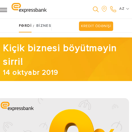
AZ
FƏRDİ
BİZNES
/
KREDİT ÖDƏNİŞİ
Kiçik biznesi böyütməyin
sirri!
14 oktyabr 2019