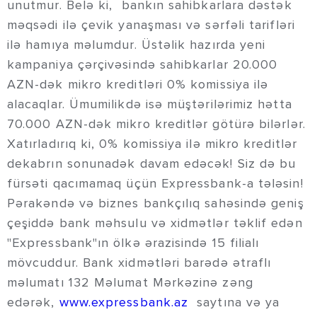
unutmur. Belə ki, bankın sahibkarlara dəstək
məqsədi ilə çevik yanaşması və sərfəli tarifləri
ilə hamıya məlumdur. Üstəlik hazırda yeni
kampaniya çərçivəsində sahibkarlar 20.000
AZN-dək mikro kreditləri 0% komissiya ilə
alacaqlar. Ümumilikdə isə müştərilərimiz hətta
70.000 AZN-dək mikro kreditlər götürə bilərlər.
Xatırladırıq ki, 0% komissiya ilə mikro kreditlər
dekabrın sonunadək davam edəcək! Siz də bu
fürsəti qacımamaq üçün Expressbank-a tələsin!
Pərakəndə və biznes bankçılıq sahəsində geniş
çeşiddə bank məhsulu və xidmətlər təklif edən
"Expressbank"ın ölkə ərazisində 15 filialı
mövcuddur. Bank xidmətləri barədə ətraflı
məlumatı 132 Məlumat Mərkəzinə zəng
edərək,
www.expressbank.az
saytına və ya