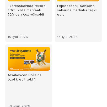
Expressbankda rekord
Expressbank Xankəndi
artım: xalis mənfəəti
şəhərinə mediatur təşkil
72%-dən çox yüksəldi
edib
15 iyul 2026
14 iyul 2026
Azərbaycan Polisinə
özəl kredit təklifi
30 iyun 2026