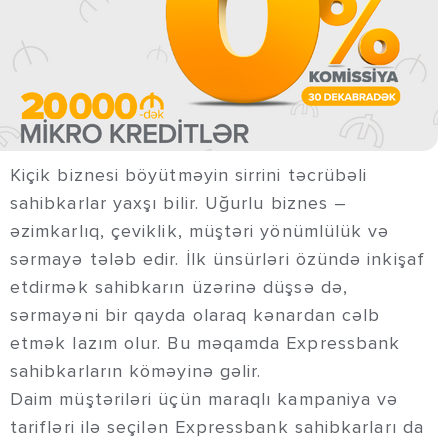
Kiçik biznesi böyütməyin sirrini təcrübəli
sahibkarlar yaxşı bilir. Uğurlu biznes –
əzimkarlıq, çeviklik, müştəri yönümlülük və
sərmayə tələb edir. İlk ünsürləri özündə inkişaf
etdirmək sahibkarın üzərinə düşsə də,
sərmayəni bir qayda olaraq kənardan cəlb
etmək lazım olur. Bu məqamda Expressbank
sahibkarların köməyinə gəlir.
Daim müştəriləri üçün maraqlı kampaniya və
tarifləri ilə seçilən Expressbank sahibkarları da