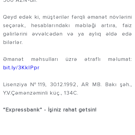
500 AZN-dir.
Qeyd edək ki, müştərilər fərqli əmanət növlərini
seçərək, hesablarındakı məbləği artıra, faiz
gəlirlərini əvvəlcədən və ya aylıq əldə edə
bilərlər.
Əmanət məhsulları üzrə ətraflı məlumat:
bit.ly/3KkIPpr
Lisenziya №119, 30.12.1992, AR MB. Bakı şəh.,
Y.V.Çəmənzəminli küç., 134C.
“Expressbank” - İşiniz rahat getsin!