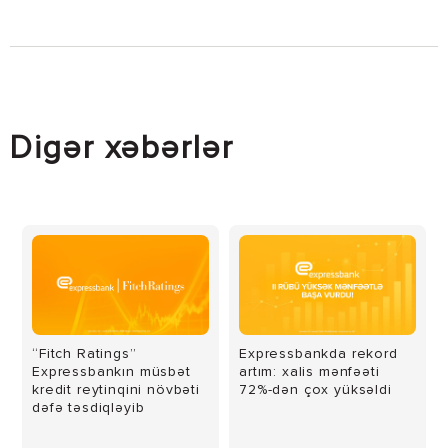
Digər xəbərlər
“Fitch Ratings”
Expressbankda rekord
Expressbankın müsbət
artım: xalis mənfəəti
kredit reytinqini növbəti
72%-dən çox yüksəldi
dəfə təsdiqləyib