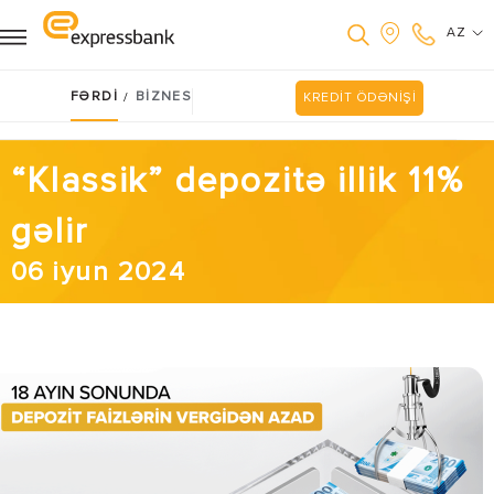
AZ
FƏRDİ
BİZNES
/
KREDİT ÖDƏNİŞİ
“Klassik” depozitə illik 11%
gəlir
06 iyun 2024