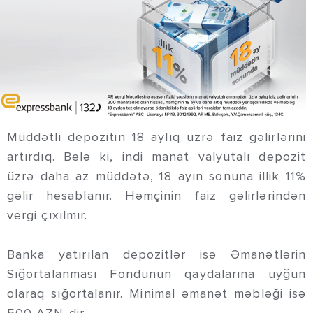
Müddətli depozitin 18 aylıq üzrə faiz gəlirlərini
artırdıq. Belə ki, indi manat valyutalı depozit
üzrə daha az müddətə, 18 ayın sonuna illik 11%
gəlir hesablanır. Həmçinin faiz gəlirlərindən
vergi çıxılmır.
Banka yatırılan depozitlər isə Əmanətlərin
Sığortalanması Fondunun qaydalarına uyğun
olaraq sığortalanır. Minimal əmanət məbləği isə