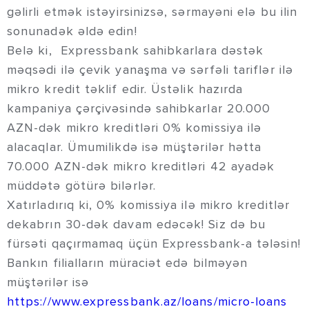
gəlirli etmək istəyirsinizsə, sərmayəni elə bu ilin
sonunadək əldə edin!
Belə ki, Expressbank sahibkarlara dəstək
məqsədi ilə çevik yanaşma və sərfəli tariflər ilə
mikro kredit təklif edir. Üstəlik hazırda
kampaniya çərçivəsində sahibkarlar 20.000
AZN-dək mikro kreditləri 0% komissiya ilə
alacaqlar. Ümumilikdə isə müştərilər hətta
70.000 AZN-dək mikro kreditləri 42 ayadək
müddətə götürə bilərlər.
Xatırladırıq ki, 0% komissiya ilə mikro kreditlər
dekabrın 30-dək davam edəcək! Siz də bu
fürsəti qaçırmamaq üçün Expressbank-a tələsin!
Bankın filialların müraciət edə bilməyən
müştərilər isə
https://www.expressbank.az/loans/micro-loans