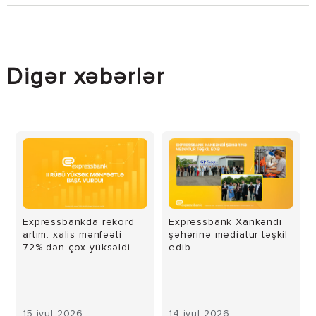
Digər xəbərlər
Expressbankda rekord
Expressbank Xankəndi
artım: xalis mənfəəti
şəhərinə mediatur təşkil
72%-dən çox yüksəldi
edib
15 iyul 2026
14 iyul 2026