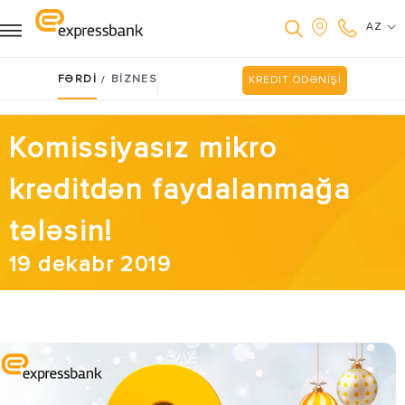
AZ
FƏRDİ
BİZNES
/
KREDİT ÖDƏNİŞİ
Komissiyasız mikro
kreditdən faydalanmağa
tələsin!
19 dekabr 2019