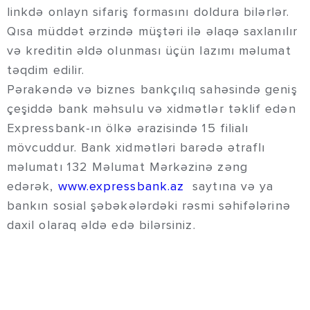
linkdə onlayn sifariş formasını doldura bilərlər.
Qısa müddət ərzində müştəri ilə əlaqə saxlanılır
və kreditin əldə olunması üçün lazımı məlumat
təqdim edilir.
Pərakəndə və biznes bankçılıq sahəsində geniş
çeşiddə bank məhsulu və xidmətlər təklif edən
Expressbank-ın ölkə ərazisində 15 filialı
mövcuddur. Bank xidmətləri barədə ətraflı
məlumatı 132 Məlumat Mərkəzinə zəng
edərək,
www.expressbank.az
saytına və ya
bankın sosial şəbəkələrdəki rəsmi səhifələrinə
daxil olaraq əldə edə bilərsiniz.