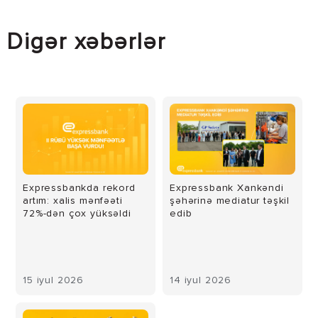
Digər xəbərlər
Expressbankda rekord
Expressbank Xankəndi
artım: xalis mənfəəti
şəhərinə mediatur təşkil
72%-dən çox yüksəldi
edib
15 iyul 2026
14 iyul 2026