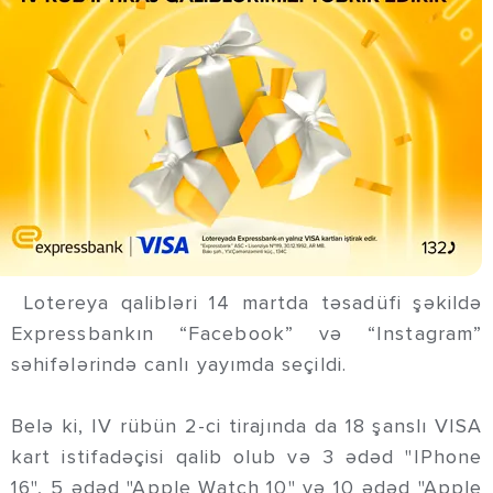
Lotereya qalibləri 14 martda təsadüfi şəkildə
Expressbankın “Facebook” və “Instagram”
səhifələrində canlı yayımda seçildi.
Belə ki, IV rübün 2-ci tirajında da 18 şanslı VISA
kart istifadəçisi qalib olub və 3 ədəd "IPhone
16", 5 ədəd "Apple Watch 10" və 10 ədəd "Apple