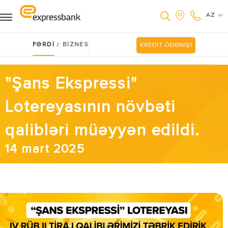
AZ
FƏRDİ
BİZNES
/
KREDİT ÖDƏNİŞİ
"Şans Ekspressi"
Lotereyasının növbəti
qalibləri müəyyən edildi.
14 mart 2025