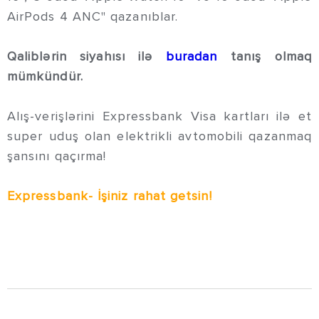
AirPods 4 ANC" qazanıblar.
Qaliblərin siyahısı ilə
buradan
tanış olmaq
mümkündür.
Alış-verişlərini Expressbank Visa kartları ilə et
super uduş olan elektrikli avtomobili qazanmaq
şansını qaçırma!
Expressbank- İşiniz rahat getsin!