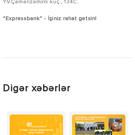
Y.V.Çəmənzəminli küç., 134C.
“Expressbank” - İşiniz rahat getsin!
Digər xəbərlər