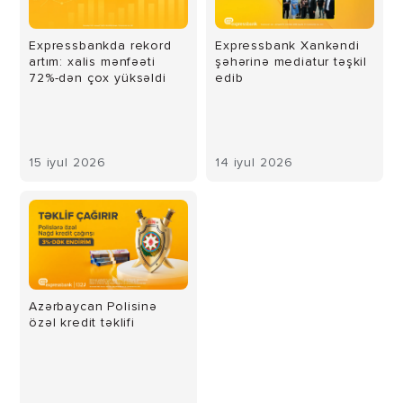
Expressbankda rekord
Expressbank Xankəndi
artım: xalis mənfəəti
şəhərinə mediatur təşkil
72%-dən çox yüksəldi
edib
15 iyul 2026
14 iyul 2026
Azərbaycan Polisinə
özəl kredit təklifi