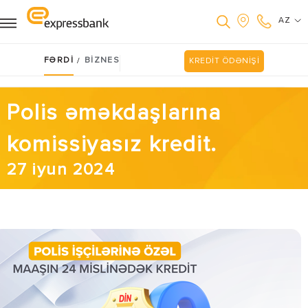
AZ
FƏRDİ
BİZNES
/
KREDİT ÖDƏNİŞİ
Polis əməkdaşlarına
komissiyasız kredit.
27 iyun 2024