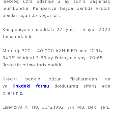
məbləğ üzrə ödənişə 2 ay sonra başlamaq
mümkündür. Kampaniya başqa bankda krediti
olanlar üçün də keçərlidir.
Kampaniyanın müddəti 27 iyun – 5 iyul 2024
tarixinədəkdir.
Məbləğ: 300 – 40 000 AZN FİFD: min. 10.9% -
34.7% Müddət 3-59 ay Ərizəçinin yaşı: 20-65
(kreditin bitmə tarixinədək)
Krediti bankın bütün filiallarından və
ya
linkdəki
formu
dolduraraq sifariş edə
bilərsiniz.
Lisenziya №119, 30.12.1992, AR MB. Bakı şəh.,