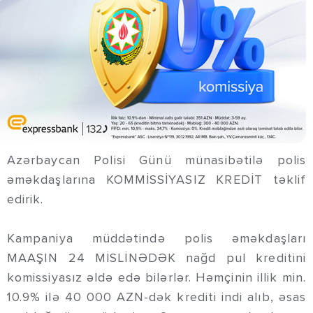
Azərbaycan Polisi Günü münasibətilə polis
əməkdaşlarına KOMMİSSİYASIZ KREDİT təklif
edirik.
Kampaniya müddətində polis əməkdaşları
MAAŞIN 24 MİSLİNƏDƏK nağd pul kreditini
komissiyasız əldə edə bilərlər. Həmçinin illik min.
10.9% ilə 40 000 AZN-dək krediti indi alıb, əsas