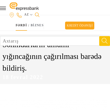
AZ
FƏRDİ
BİZNES
/
KREDİT ÖDƏNİŞİ
Səhmdarların ümumi
yığıncağının çağırılması barədə
bildiriş.
18 fevral 2022