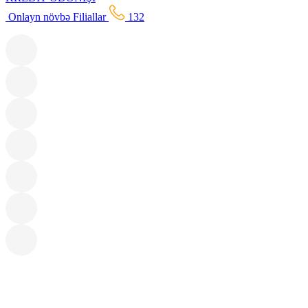
Onlayn növbə
Filiallar
132