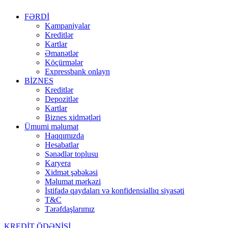
FƏRDİ
Kampaniyalar
Kreditlər
Kartlar
Əmanətlər
Köçürmələr
Expressbank onlayn
BİZNES
Kreditlər
Depozitlər
Kartlar
Biznes xidmətləri
Ümumi məlumat
Haqqımızda
Hesabatlar
Sənədlər toplusu
Karyera
Xidmət şəbəkəsi
Məlumat mərkəzi
İstifadə qaydaları və konfidensiallıq siyasəti
T&C
Tərəfdaşlarımız
KREDİT ÖDƏNİŞİ