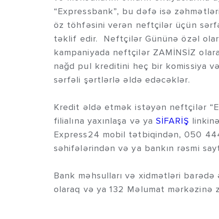
“Expressbank”, bu dəfə isə zəhmətləri 
öz töhfəsini verən neftçilər üçün sərfə
təklif edir. Neftçilər Gününə özəl ola
kampaniyada neftçilər ZAMİNSİZ ola
nağd pul kreditini heç bir komissiya 
sərfəli şərtlərlə əldə edəcəklər.
Kredit əldə etmək istəyən neftçilər “
filialına yaxınlaşa və ya
SİFARİŞ
linkin
Express24 mobil tətbiqindən, 050 44
səhifələrindən və ya bankın rəsmi sayt
Bank məhsulları və xidmətləri barədə 
olaraq və ya 132 Məlumat mərkəzinə z