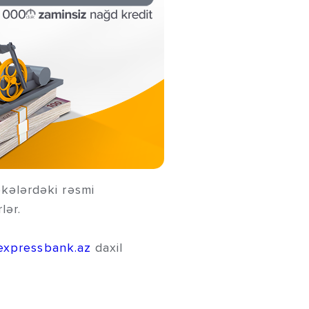
kələrdəki rəsmi
lər.
expressbank.az
daxil