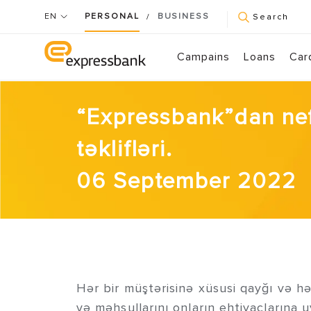
EN
PERSONAL
BUSINESS
/
Search
Campains
Loans
Car
“Expressbank”dan nef
təklifləri.
06 September 2022
Hər bir müştərisinə xüsusi qayğı və h
və məhsullarını onların ehtiyaclarına 