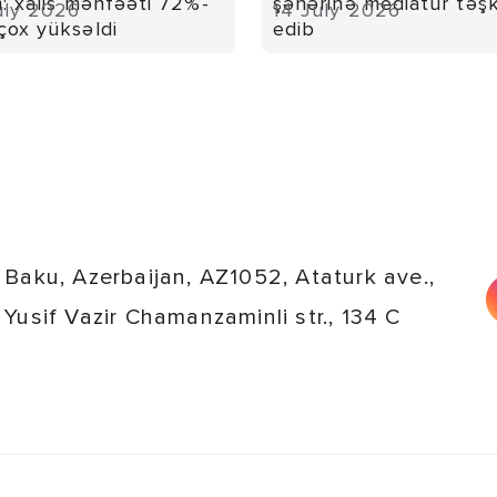
m: xalis mənfəəti 72%-
şəhərinə mediatur təşk
uly 2026
14 July 2026
çox yüksəldi
edib
Baku, Azerbaijan, AZ1052, Ataturk ave.,
Yusif Vazir Chamanzaminli str., 134 C