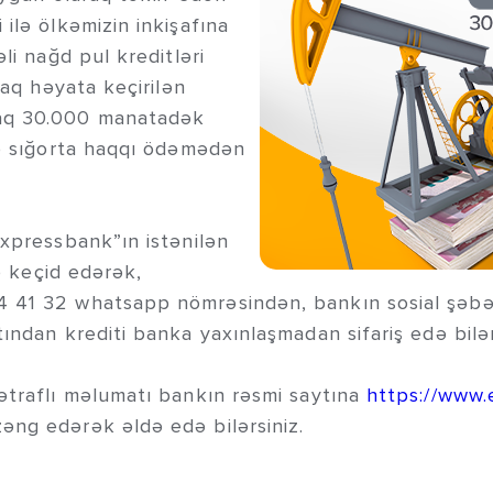
ilə ölkəmizin inkişafına
li nağd pul kreditləri
raq həyata keçirilən
raq 30.000 manatadək
və sığorta haqqı ödəmədən
Expressbank”ın istənilən
ə keçid edərək,
4 41 32 whatsapp nömrəsindən, bankın sosial şəbə
ından krediti banka yaxınlaşmadan sifariş edə bilər
ətraflı məlumatı bankın rəsmi saytına
https://www.
əng edərək əldə edə bilərsiniz.