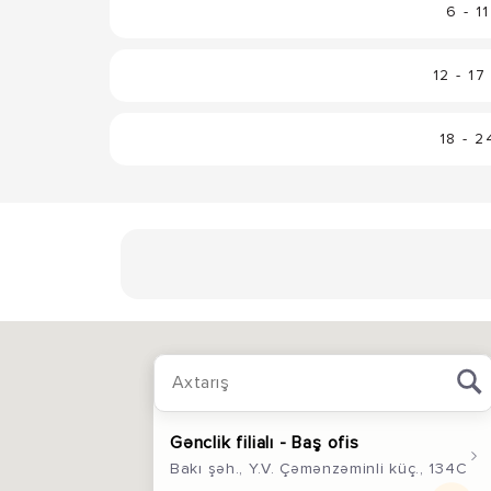
6 - 1
12 - 1
18 - 
Gənclik filialı - Baş ofis
Bakı şəh., Y.V. Çəmənzəminli küç., 134C