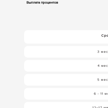
Выплата процентов
Ср
3 ме
4 ме
5 ме
6 - 11 
12–17 м