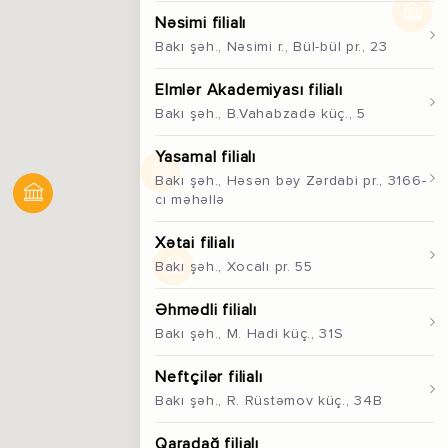
Nəsimi filialı
Bakı şəh., Nəsimi r., Bül-bül pr., 23
Elmlər Akademiyası filialı
Bakı şəh., B.Vahabzadə küç., 5
Yasamal filialı
Bakı şəh., Həsən bəy Zərdabi pr., 3166-
cı məhəllə
Xətai filialı
Bakı şəh., Xocalı pr. 55
Əhmədli filialı
Bakı şəh., M. Hadi küç., 31S
Neftçilәr filialı
Bakı şəh., R. Rüstәmov küç., 34B
Qaradağ filialı