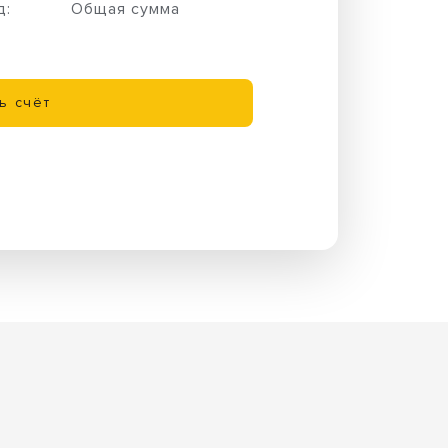
д:
Общая сумма
ь счёт