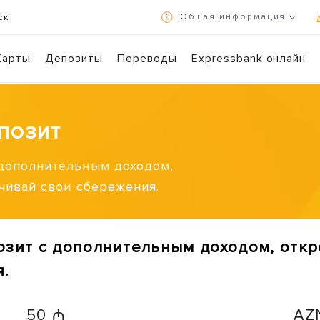
Общая информация
ск
Условия использования и политика конфиденциальности
Карты
Депозиты
Переводы
Expressbank онлайн
Осуществляйте банковские операции в режиме 7/24 с помощью Expr
Сканируйте 
позит
 дополнительным доходом,
чивай свои сбережения.
зит с дополнительным доходом, откр
.
50 ₼
AZ