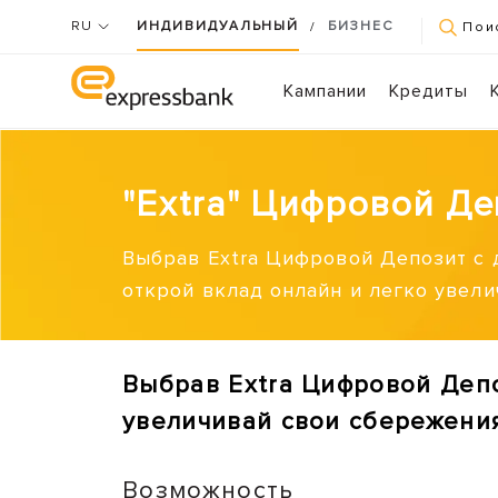
RU
ИНДИВИДУАЛЬНЫЙ
БИЗНЕС
/
Пои
Кампании
Кредиты
"Extra" Цифровой Де
Выбрав Extra Цифровой Депозит с
открой вклад онлайн и легко увели
Выбрав Extra Цифровой Депо
увеличивай свои сбережения
Возможность