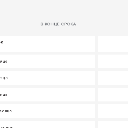
В КОНЦЕ СРОКА
ок
сяца
сяца
сяца
месяца
есяцев