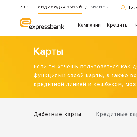
RU
ИНДИВИДУАЛЬНЫЙ
БИЗНЕС
/
Пои
Кампании
Кредиты
Карты
Если ты хочешь пользоваться как д
функциями своей карты, а также в
кредитной линией и кешбэком, мож
Дебетные карты
Кредитные ка