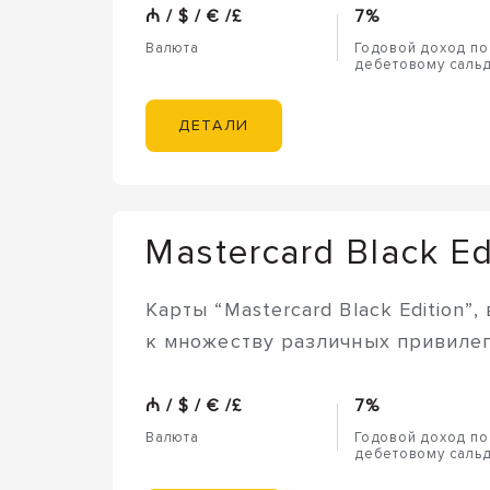
₼ / $ / € /£
7%
Валюта
Годовой доход по
дебетовому саль
ДЕТАЛИ
Mastercard Black Ed
Карты “Mastercard Black Edition”
к множеству различных привилег
₼ / $ / € /£
7%
Валюта
Годовой доход по
дебетовому саль