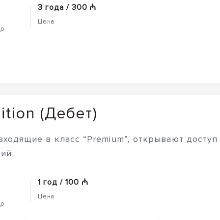
3 года / 300 ₼
Цена
до
ition (Дебет)
, входящие в класс “Premium”, открывают доступ
ий.
1 год / 100 ₼
Цена
до