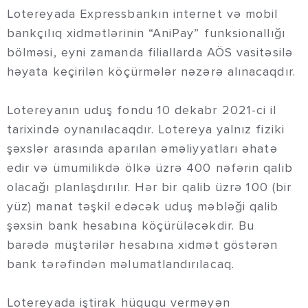
Lotereyada Expressbankın internet və mobil
bankçılıq xidmətlərinin “AniPay” funksionallığı
bölməsi, eyni zamanda filiallarda AÖS vasitəsilə
həyata keçirilən köçürmələr nəzərə alınacaqdır.
Lotereyanın uduş fondu 10 dekabr 2021-ci il
tarixində oynanılacaqdır. Lotereya yalnız fiziki
şəxslər arasında aparılan əməliyyatları əhatə
edir və ümumilikdə ölkə üzrə 400 nəfərin qalib
olacağı planlaşdırılır. Hər bir qalib üzrə 100 (bir
yüz) manat təşkil edəcək uduş məbləği qalib
şəxsin bank hesabına köçürüləcəkdir. Bu
barədə müştərilər hesabına xidmət göstərən
bank tərəfindən məlumatlandırılacaq.
Lotereyada iştirak hüququ verməyən