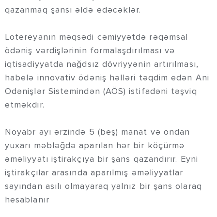
qazanmaq şansı əldə edəcəklər.
Lotereyanın məqsədi cəmiyyətdə rəqəmsal
ödəniş vərdişlərinin formalaşdırılması və
iqtisadiyyatda nağdsız dövriyyənin artırılması,
habelə innovativ ödəniş həlləri təqdim edən Ani
Ödənişlər Sistemindən (AÖS) istifadəni təşviq
etməkdir.
Noyabr ayı ərzində 5 (beş) manat və ondan
yuxarı məbləğdə aparılan hər bir köçürmə
əməliyyatı iştirakçıya bir şans qazandırır. Eyni
iştirakçılar arasında aparılmış əməliyyatlar
sayından asılı olmayaraq yalnız bir şans olaraq
hesablanır