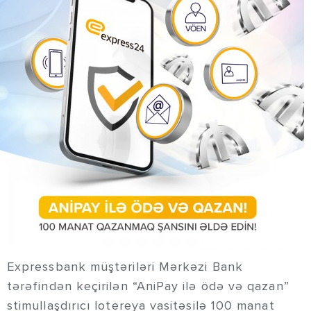
Expressbank müştəriləri Mərkəzi Bank
tərəfindən keçirilən “AniPay ilə ödə və qazan”
stimullaşdırıcı lotereya vasitəsilə 100 manat