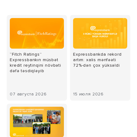
“Fitch Ratings”
Expressbankda rekord
Expressbankın müsbət
artım: xalis mənfəəti
kredit reytinqini növbəti
72%-dən çox yüksəldi
dəfə təsdiqləyib
07 августа 2026
15 июля 2026