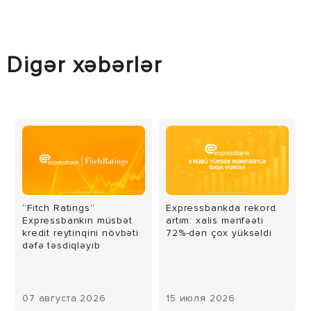
Digər xəbərlər
“Fitch Ratings”
Expressbankda rekord
Expressbankın müsbət
artım: xalis mənfəəti
kredit reytinqini növbəti
72%-dən çox yüksəldi
dəfə təsdiqləyib
07 августа 2026
15 июля 2026