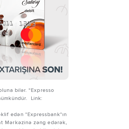
oluna bilər. “Expresso
mümkündür. Link:
klif edən "Expressbank"ın
mat Mərkəzinə zəng edərək,