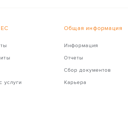
НЕС
Общая информация
иты
Информация
зиты
Отчеты
ы
Сбор документов
с услуги
Карьера