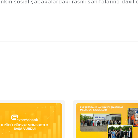
ın sosial şəbəkələrdəki rəsmi səhifələrinə daxil ol