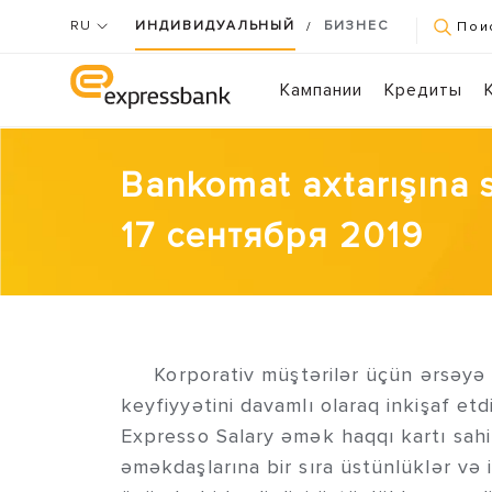
RU
ИНДИВИДУАЛЬНЫЙ
БИЗНЕС
/
Пои
Кампании
Кредиты
Bankomat axtarışına 
17 сентября 2019
Korporativ müştərilər üçün ərsəyə gə
keyfiyyətini davamlı olaraq inkişaf et
Expresso Salary əmək haqqı kartı sah
əməkdaşlarına bir sıra üstünlüklər və 