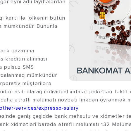
gər eyni adlı layihələrdən
 kartı ilə ölkənin bütün
ma mümkündür. Bununla
hback qazanma
 kreditin alınması
a pulsuz SMS
aydalanmaq mümkündür.
porativ müştərilərə
dən asılı olaraq individual xidmət paketləri təklif 
ə daha ətraflı məlumatı növbəti linkdən öyrənmək 
other-services/expresso-salary
ində geniş çeşiddə bank məhsulu və xidmətlər tə
 Bank xidmətləri barədə ətraflı məlumatı 132 Məlu