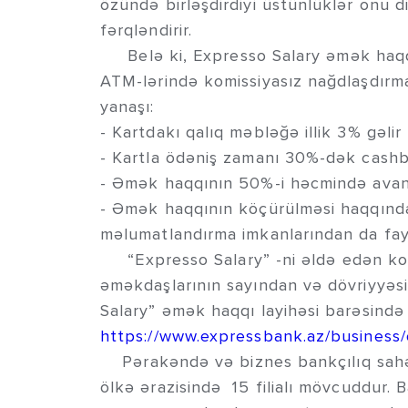
özündə birləşdirdiyi üstünlüklər onu di
fərqləndirir.
Belə ki, Expresso Salary əmək haqqı
ATM-lərində komissiyasız nağdlaşdır
yanaşı:
- Kartdakı qalıq məbləğə illik 3% gəlir
- Kartla ödəniş zamanı 30%-dək cas
- Əmək haqqının 50%-i həcmində avans
- Əmək haqqının köçürülməsi haqqınd
məlumatlandırma imkanlarından da f
“Expresso Salary” -ni əldə edən kor
əməkdaşlarının sayından və dövriyyəsin
Salary” əmək haqqı layihəsi barəsind
https://www.expressbank.az/business/
Pərakəndə və biznes bankçılıq sahəs
ölkə ərazisində 15 filialı mövcuddur.