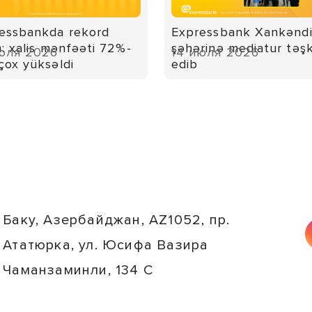
essbankda rekord
Expressbank Xankənd
m: xalis mənfəəti 72%-
şəhərinə mediatur təşk
юля 2026
14 июля 2026
çox yüksəldi
edib
Баку, Азербайджан, AZ1052, пр.
Ататюрка, ул. Юсифа Вазира
Чаманзаминли, 134 C