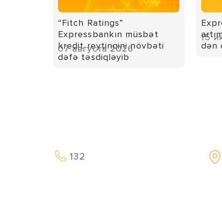
“Fitch Ratings”
Expr
Expressbankın müsbət
artı
15 и
kredit reytinqini növbəti
dən 
07 августа 2026
dəfə təsdiqləyib
132