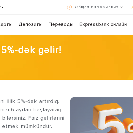
Общая информация
ск
Условия использования и политика конфиденциальности
Карты
Депозиты
Переводы
Expressbank онлайн
Осуществляйте банковские операции в режиме 7/24 с помощью Expr
Сканируйте 
k 5%-dək gəlir!
ni illik 5%-dək artırdıq.
rinizi 6 aydan başlayaraq
lərsiniz. Faiz gəlirlərini
də etmək mümkündür.