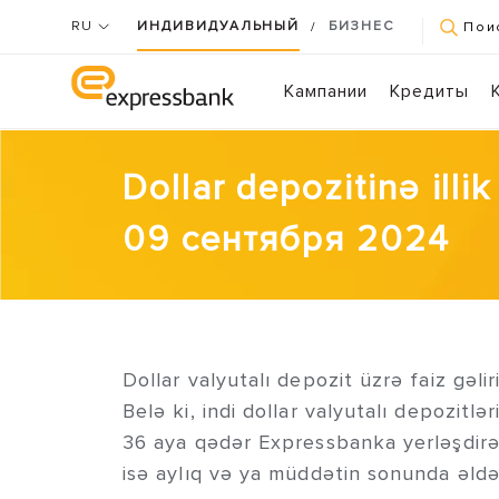
RU
ИНДИВИДУАЛЬНЫЙ
БИЗНЕС
/
Пои
Кампании
Кредиты
Dollar depozitinə illi
09 сентября 2024
Dollar valyutalı depozit üzrə faiz gəliri
Belə ki, indi dollar valyutalı depozitlə
36 aya qədər Expressbanka yerləşdirə bi
isə aylıq və ya müddətin sonunda əl