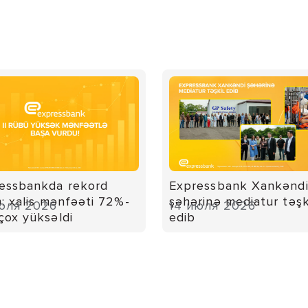
essbankda rekord
Expressbank Xankənd
m: xalis mənfəəti 72%-
şəhərinə mediatur təşk
юля 2026
14 июля 2026
çox yüksəldi
edib