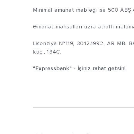
Minimal əmanət məbləği isə 500 ABŞ do
Əmanət məhsulları üzrə ətraflı məlu
Lisenziya №119, 30.12.1992, AR MB. Ba
küç., 134C.
“Expressbank” - İşiniz rahat getsin!