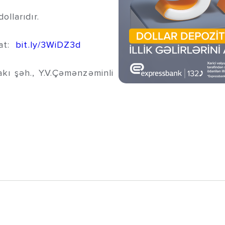
llarıdır.
mat:
bit.ly/3WiDZ3d
kı şəh., Y.V.Çəmənzəminli