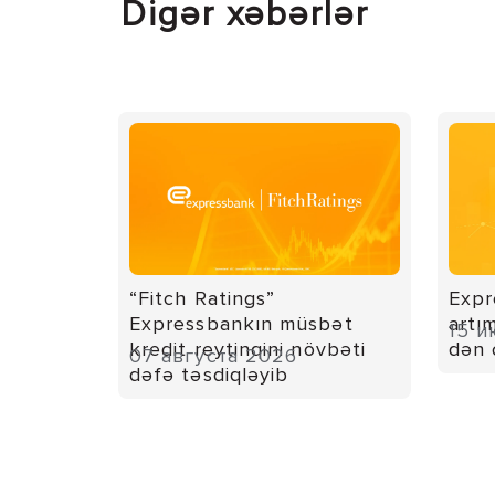
Digər xəbərlər
“Fitch Ratings”
Expr
Expressbankın müsbət
artı
15 и
kredit reytinqini növbəti
dən 
07 августа 2026
dəfə təsdiqləyib