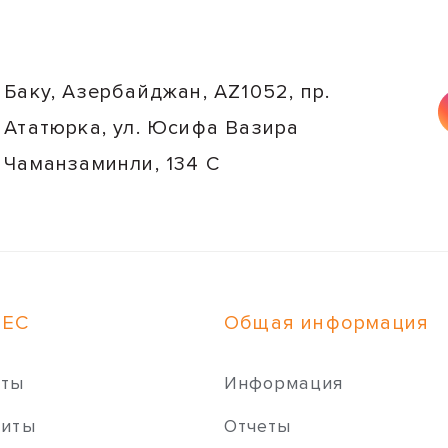
Баку, Азербайджан, AZ1052, пр.
Ататюрка, ул. Юсифа Вазира
Чаманзаминли, 134 C
НЕС
Общая информация
иты
Информация
зиты
Отчеты