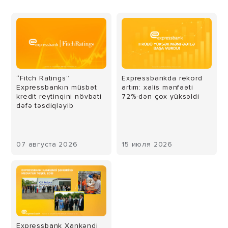
“Fitch Ratings”
Expressbankda rekord
Expressbankın müsbət
artım: xalis mənfəəti
kredit reytinqini növbəti
72%-dən çox yüksəldi
dəfə təsdiqləyib
07 августа 2026
15 июля 2026
Expressbank Xankəndi