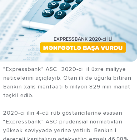
“Expressbank” ASC 2020-ci il üzrə maliyyə
nəticələrini açıqlayıb. Ötən ili də uğurla bitirən
Bankın xalis mənfəəti 6 milyon 829 min manat
təşkil edib.
2020-ci ilin 4-cü rüb göstəricilərinə əsasən
“Expressbank” ASC prudensial normativləri
yüksək səviyyədə yerinə yetirib. Bankın I
dərəcəli kapitalının adekvatlıq əmsalı 46.98%