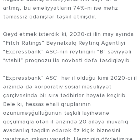
artmış, bu əməliyyatların 74%-ni isə məhz
təmassız ödənişlər təşkil etmişdir.
Qeyd etmək istərdik ki, 2020-ci ilin may ayında
“Fitch Ratings” Beynəlxalq Reytinq Agentliyi
“Expressbank” ASC-nin reytinqini “B” səviyyəli
“stabil” proqnozu ilə növbəti dəfə təsdiqləyib.
“Expressbank” ASC hər il olduğu kimi 2020-ci il
ərzində də korporativ sosial məsuliyyət
çərçivəsində bir sıra tədbirlər həyata keçirib.
Belə ki, həssas əhali qruplarının
özünüməşğulluğunun təşkili layihəsinə
qoşulmaqla ötən il ərizində 20 ailəyə müvafiq
avadanlıq təqdim edərək öz kiçik biznesini
yaratmaq imkanı yaradıb. Həmçinin dövlətimizə