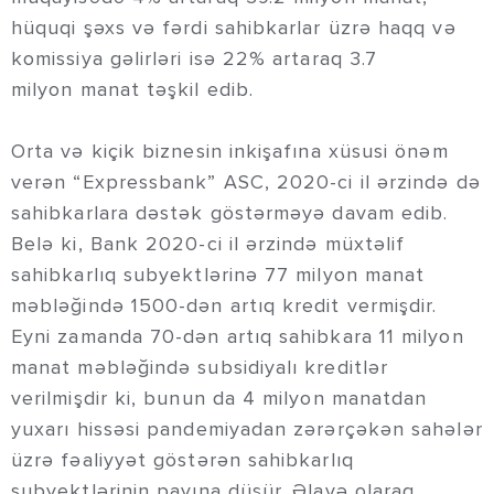
hüquqi şəxs və fərdi sahibkarlar üzrə haqq və
komissiya gəlirləri isə 22% artaraq 3.7
milyon manat təşkil edib.
Orta və kiçik biznesin inkişafına xüsusi önəm
verən “Expressbank” ASC, 2020-ci il ərzində də
sahibkarlara dəstək göstərməyə davam edib.
Belə ki, Bank 2020-ci il ərzində müxtəlif
sahibkarlıq subyektlərinə 77 milyon manat
məbləğində 1500-dən artıq kredit vermişdir.
Eyni zamanda 70-dən artıq sahibkara 11 milyon
manat məbləğində subsidiyalı kreditlər
verilmişdir ki, bunun da 4 milyon manatdan
yuxarı hissəsi pandemiyadan zərərçəkən sahələr
üzrə fəaliyyət göstərən sahibkarlıq
subyektlərinin payına düşür. Əlavə olaraq,