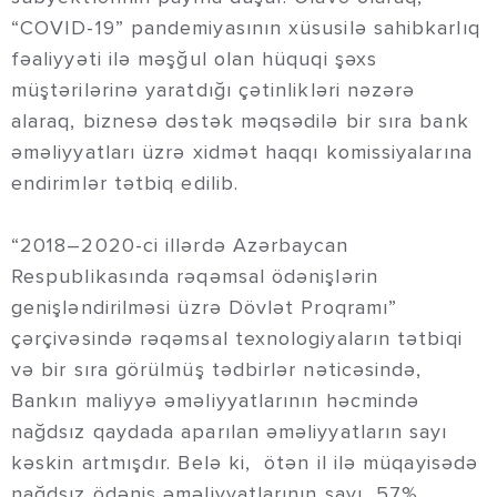
“COVID-19” pandemiyasının xüsusilə sahibkarlıq
fəaliyyəti ilə məşğul olan hüquqi şəxs
müştərilərinə yaratdığı çətinlikləri nəzərə
alaraq, biznesə dəstək məqsədilə bir sıra bank
əməliyyatları üzrə xidmət haqqı komissiyalarına
endirimlər tətbiq edilib.
“2018–2020-ci illərdə Azərbaycan
Respublikasında rəqəmsal ödənişlərin
genişləndirilməsi üzrə Dövlət Proqramı”
çərçivəsində rəqəmsal texnologiyaların tətbiqi
və bir sıra görülmüş tədbirlər nəticəsində,
Bankın maliyyə əməliyyatlarının həcmində
nağdsız qaydada aparılan əməliyyatların sayı
kəskin artmışdır. Belə ki, ötən il ilə müqayisədə
nağdsız ödəniş əməliyyatlarının sayı 57%