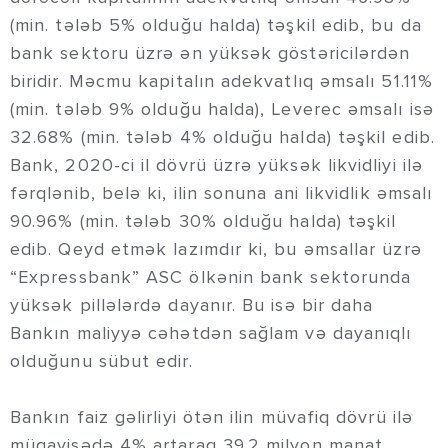
(min. tələb 5% olduğu halda) təşkil edib, bu da
bank sektoru üzrə ən yüksək göstəricilərdən
biridir. Məcmu kapitalın adekvatlıq əmsalı 51.11%
(min. tələb 9% olduğu halda), Leverec əmsalı isə
32.68% (min. tələb 4% olduğu halda) təşkil edib.
Bank, 2020-ci il dövrü üzrə yüksək likvidliyi ilə
fərqlənib, belə ki, ilin sonuna ani likvidlik əmsalı
90.96% (min. tələb 30% olduğu halda) təşkil
edib. Qeyd etmək lazımdır ki, bu əmsallar üzrə
“Expressbank” ASC ölkənin bank sektorunda
yüksək pillələrdə dayanır. Bu isə bir daha
Bankın maliyyə cəhətdən sağlam və dayanıqlı
olduğunu sübut edir.
Bankın faiz gəlirliyi ötən ilin müvafiq dövrü ilə
müqayisədə 4% artaraq 39.2 milyon manat,