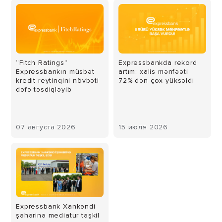
“Fitch Ratings”
Expressbankda rekord
Expressbankın müsbət
artım: xalis mənfəəti
kredit reytinqini növbəti
72%-dən çox yüksəldi
dəfə təsdiqləyib
07 августа 2026
15 июля 2026
Expressbank Xankəndi
şəhərinə mediatur təşkil