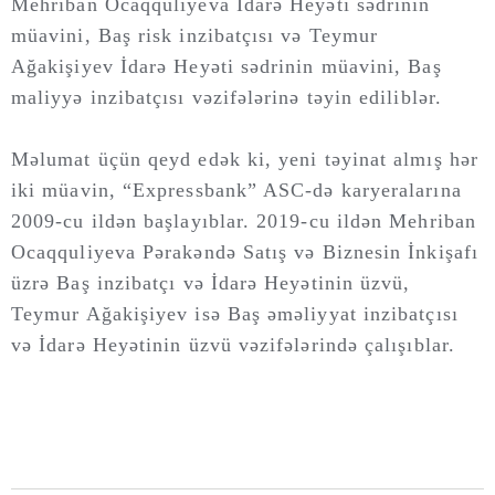
Mehriban Ocaqquliyeva İdаrə Heyəti sədrinin
müаvini, Baş risk inzibatçısı və Teymur
Ağakişiyev İdаrə Heyəti sədrinin müаvini, Baş
maliyyə inzibatçısı vəzifələrinə təyin ediliblər.
Məlumat üçün qeyd edək ki, yeni təyinat almış hər
iki müavin, “Expressbank” ASC-də karyeralarına
2009-cu ildən başlayıblar. 2019-cu ildən Mehriban
Ocaqquliyeva Pərakəndə Satış və Biznesin İnkişafı
üzrə Baş inzibatçı və İdarə Heyətinin üzvü,
Teymur Ağakişiyev isə Baş əməliyyat inzibatçısı
və İdarə Heyətinin üzvü vəzifələrində çalışıblar.