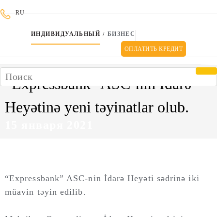
Условия использования и политика конфиденциальности
RU
ИНДИВИДУАЛЬНЫЙ
БИЗНЕС
/
ОПЛАТИТЬ КРЕДИТ
“Expressbank” ASC-nin İdarə
Heyətinə yeni təyinatlar olub.
15 января 2021
“Expressbank” ASC-nin İdarə Heyəti sədrinə iki
müavin təyin edilib.