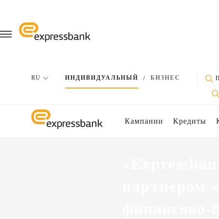
RU
ИНДИВИДУАЛЬНЫЙ
БИЗНЕС
/
Кампании
Кредиты
«Expressba
партнером 
финансово-