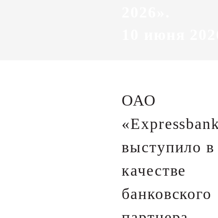
2026».
10 июня 202
ОАО
«Expressban
выступило в
качестве
банковского
партнера