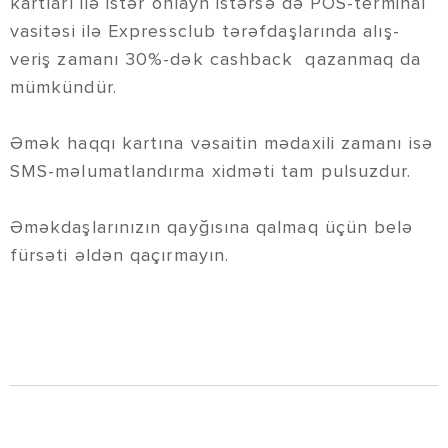
kartları ilə istər onlayn istərsə də POS-terminal
vasitəsi ilə Expressclub tərəfdaşlarında alış-
veriş zamanı 30%-dək cashback qazanmaq da
mümkündür.
Əmək haqqı kartına vəsaitin mədaxili zamanı isə
SMS-məlumatlandırma xidməti tam pulsuzdur.
Əməkdaşlarınızın qayğısına qalmaq üçün belə
fürsəti əldən qaçırmayın.