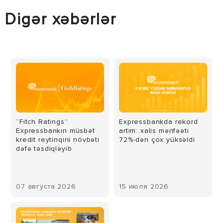
Digər xəbərlər
“Fitch Ratings”
Expressbankda rekord
Expressbankın müsbət
artım: xalis mənfəəti
kredit reytinqini növbəti
72%-dən çox yüksəldi
dəfə təsdiqləyib
07 августа 2026
15 июля 2026