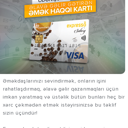
Əməkdaşlarınızı sevindirmək, onların işini
rahatlaşdırmaq, əlavə gəlir qazanmaqları üçün
imkan yaratmaq və üstəlik bütün bunları heç bir
xərc çəkmədən etmək istəyirsinizsə bu təklif
sizin üçündür!