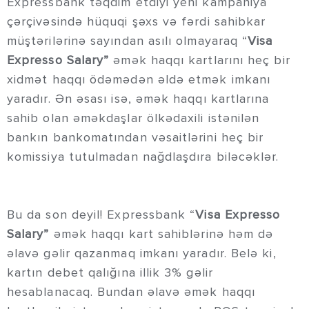
Expressbank təqdim etdiyi yeni kampaniya
çərçivəsində hüquqi şəxs və fərdi sahibkar
müştərilərinə sayından asılı olmayaraq “
Visa
Expresso Salary”
əmək haqqı kartlarını heç bir
xidmət haqqı ödəmədən əldə etmək imkanı
yaradır. Ən əsası isə, əmək haqqı kartlarına
sahib olan əməkdaşlar ölkədaxili istənilən
bankın bankomatından vəsaitlərini heç bir
komissiya tutulmadan nağdlaşdıra biləcəklər.
Bu da son deyil! Expressbank “
Visa Expresso
Salary”
əmək haqqı kart sahiblərinə həm də
əlavə gəlir qazanmaq imkanı yaradır. Belə ki,
kartın debet qalığına illik 3% gəlir
hesablanacaq. Bundan əlavə əmək haqqı