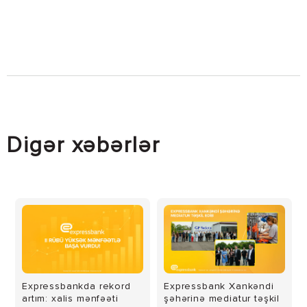
Digər xəbərlər
Expressbankda rekord
Expressbank Xankəndi
artım: xalis mənfəəti
şəhərinə mediatur təşkil