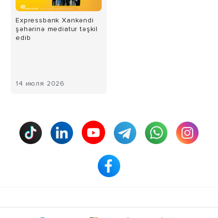
Expressbank Xankəndi
şəhərinə mediatur təşkil
edib
14 июля 2026