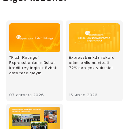
“Fitch Ratings”
Expressbankda rekord
Expressbankın müsbət
artım: xalis mənfəəti
kredit reytinqini növbəti
72%-dən çox yüksəldi
dəfə təsdiqləyib
07 августа 2026
15 июля 2026