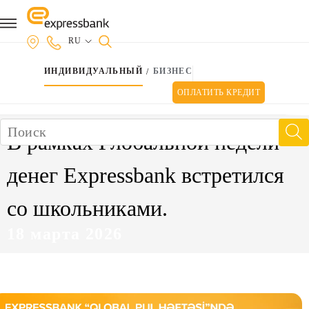
Условия использования и политика конфиденциальности
RU
ИНДИВИДУАЛЬНЫЙ
БИЗНЕС
/
ОПЛАТИТЬ КРЕДИТ
В рамках Глобальной недели
денег Expressbank встретился
со школьниками.
18 марта 2026