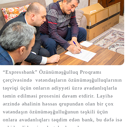
“Expressbank” Özünüməşğulluq Proqramı
çərçivəsində vətəndaşların özünüməşğulluqlarının
təşviqi üçün onların adiyyəti üzrə avadanlıqlarla
təmin edilməsi prosesini davam etdirir. Layihə
ərzində əhalinin həssas qrupundan olan bir çox
vətəndaşın özünüməşğulluğunun təşkili üçün
onlara avadanlıqları təqdim edən bank, bu dəfə isə