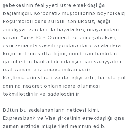
şəbəkəsinin fəaliyyəti üzrə əməkdaşlığa
başlamışdır. Korporativ müştərilərinə beynəlxalq
köçürmələri daha sürətli, təhlükəsiz, aşağı
əməliyyat xərcləri ilə həyata keçirməyə imkan
verən “Visa B2B Connect” ödəmə şəbəkəsi,
eyni zamanda vəsaiti göndərənlərə və alanlara
köçürmələrin şəffaflığını, göndərən bankdan
qəbul edən bankadək ödənişin cari vəziyyətini
real zamanda izləməyə imkan verir.
Köçürmələrin sürəti və dəqiqliyi artır, habelə pul
axınına nəzarət onların idarə olunması
təkmilləşdirilir və sadələşdirilir.
Bütün bu sadalananların nəticəsi kimi,
Expressbank və Visa şirkətinin əməkdaşlığı qısa
zaman ərzində müştəriləri məmnun edib.