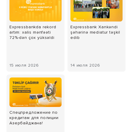
Expressbankda rekord
Expressbank Xankəndi
artım: xalis mənfəəti
şəhərinə mediatur təşkil
72%-dən çox yüksəldi
edib
15 июля 2026
14 июля 2026
Спецпредложение по
кредитам для полиции
Азербайджана!