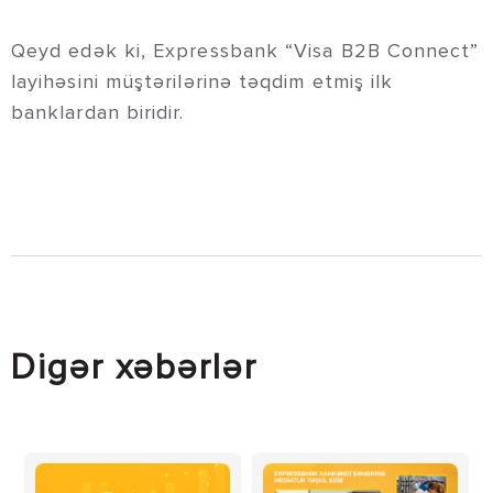
Qeyd edək ki, Expressbank “Visa B2B Connect”
layihəsini müştərilərinə təqdim etmiş ilk
banklardan biridir.
Digər xəbərlər