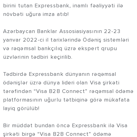
birini tutan Expressbank, inamlı fəaliyyəti ilə
növbəti uğura imza atıb!
Azərbaycan Banklar Assosiasiyasının 22-23
yanvar 2022-ci il tarixlərində Ödəniş sistemləri
və rəqəmsal bankçılıq üzrə ekspert qrupu
üzvlərinin tədbiri keçirilib.
Tədbirdə Expressbank dünyanın rəqəmsal
ödənişlər üzrə dünya lideri olan Visa şirkəti
tərəfindən “Visa B2B Connect” rəqəmsal ödəmə
platformasının uğurlu tətbiqinə görə mükafata
layiq görülüb!
Bir müddət bundan öncə Expressbank ilə Visa
şirkəti birgə “Visa B2B Connect” ödəmə