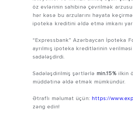
öz evlərinin sahibinə çevrilmək arzus
hər kəsə bu arzularını həyata keçirmə
ipoteka kreditini əldə etmə imkanı yar
“Expressbank” Azərbaycan İpoteka Fo
ayrılmış ipoteka kreditlərinin verilməsi
sadələşdirdi.
Sadələşdirilmiş şərtlərlə
min.15%
ilkin 
müddətinə əldə etmək mümkündür.
Ətraflı məlumat üçün:
https://www.ex
zəng edin!