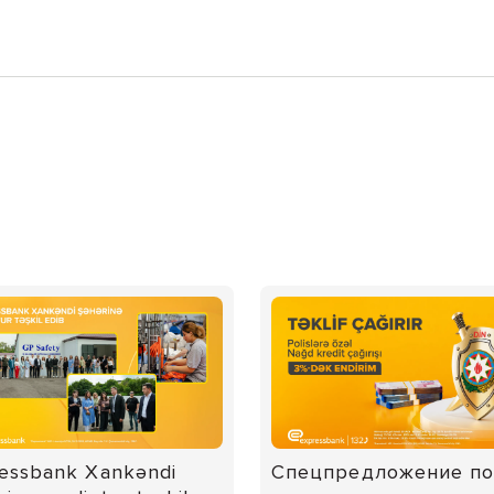
essbank Xankəndi
Спецпредложение п