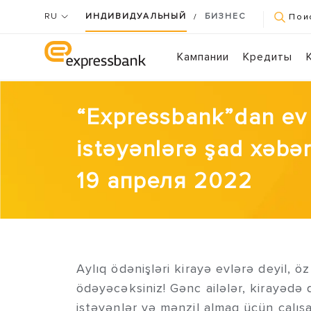
RU
ИНДИВИДУАЛЬНЫЙ
БИЗНЕС
/
Пои
Кампании
Кредиты
“Expressbank”dan ev 
istəyənlərə şad xəbər
19 апреля 2022
Aylıq ödənişləri kirayə evlərə deyil, ö
ödəyəcəksiniz! Gənc ailələr, kirayədə 
istəyənlər və mənzil almaq üçün çalış