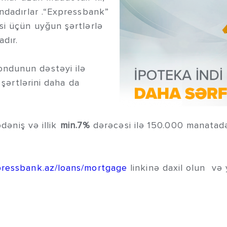
undadırlar .“Expressbank”
si üçün uyğun şərtlərlə
adır.
ndunun dəstəyi ilə
 şərtlərini daha da
ödəniş və illik
min.7%
dərəcəsi ilə 150.000 manatadək
pressbank.az/loans/mortgage
linkinə daxil olun v