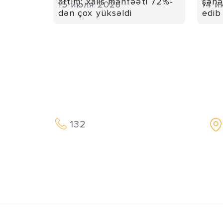
artım: xalis mənfəəti 72%-
şəhə
15 июля 2026
14 и
dən çox yüksəldi
edib
132