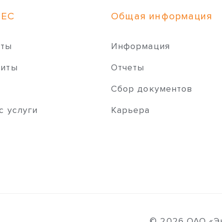
НЕС
Общая информация
иты
Информация
зиты
Отчеты
ы
Сбор документов
с услуги
Карьера
© 2026 ОАО «Э