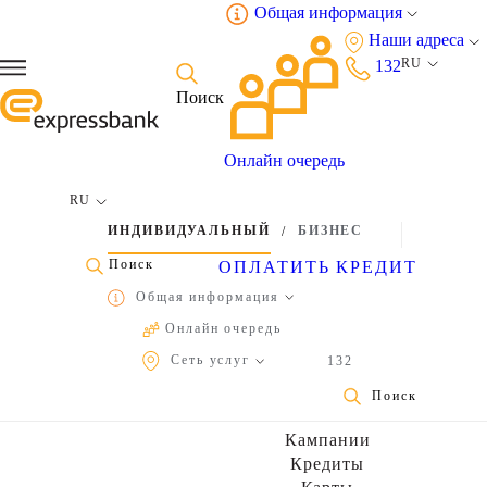
Общая информация
Наши адреса
RU
132
Поиск
Онлайн oчередь
RU
ИНДИВИДУАЛЬНЫЙ
БИЗНЕС
/
Поиск
ОПЛАТИТЬ КРЕДИТ
Общая информация
Онлайн oчередь
Условия использования и политика конфиденциальности
Сеть услуг
132
Найдите ближайшее отделение Expressbank
Платежные терминалы Expresspay
Найдите ближайший к вам платежный терминал Expresspay
Найдите ближайший к вам банкомат Expressbank
Поиск
Кампании
Кредиты