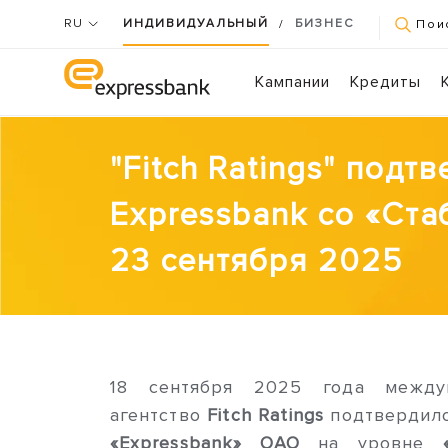
RU
ИНДИВИДУАЛЬНЫЙ
БИЗНЕС
/
Пои
Кампании
Кредиты
"Fitch Ratings" подт
Expressbank со «Ст
23 сентября 2025
18 сентября 2025 года междун
агентство
Fitch Ratings
подтвердило
«Expressbank» ОАО
на уровне