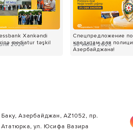
essbank Xankəndi
Спецпредложение п
rinə mediatur təşkil
кредитам для полиц
юля 2026
30 июня 2026
Азербайджана!
Баку, Азербайджан, AZ1052, пр.
Ататюрка, ул. Юсифа Вазира