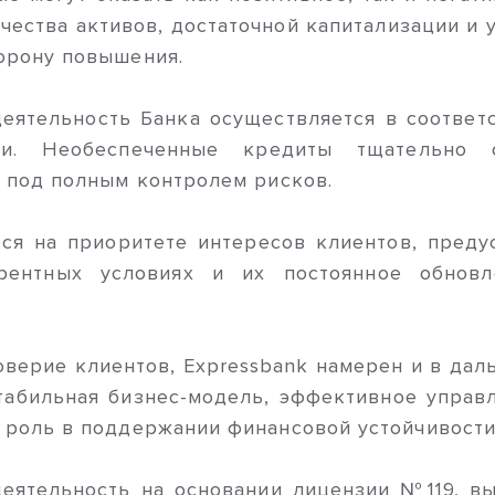
чества активов, достаточной капитализации и
орону повышения.
деятельность Банка осуществляется в соотве
ми. Необеспеченные кредиты тщательно 
я под полным контролем рисков.
тся на приоритете интересов клиентов, пред
рентных условиях и их постоянное обновл
оверие клиентов, Expressbank намерен и в да
Стабильная бизнес-модель, эффективное управ
 роль в поддержании финансовой устойчивости
деятельность на основании лицензии №119, в