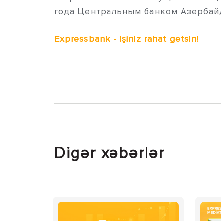
года Центральным банком Азербайджа
Expressbank - işiniz rahat getsin!
Digər xəbərlər