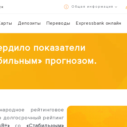
Общая информация
ск
Условия использования и политика конфиденциальности
Карты
Депозиты
Переводы
Expressbank онлайн
Осуществляйте банковские операции в режиме 7/24 с помощью Expr
Сканируйте 
вердило показатели
абильным» прогнозом.
ародное рейтинговое
 долгосрочный рейтинг
«B+»
со
«Стабильным»