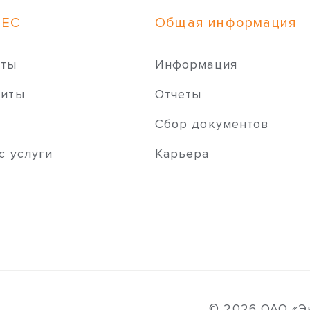
НЕС
Общая информация
иты
Информация
зиты
Отчеты
ы
Сбор документов
с услуги
Карьера
© 2026 ОАО «Э