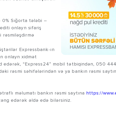
 0% Sığorta tələbi –
iti onlayn sifariş
rəsmiləşdirmə
ştərilər Expressbank-ın
kın onlayn xidmət
d edərək, “Express24” mobil tətbiqindən, 050 44
əki rəsmi səhifələrindən və ya bankın rəsmi saytı
ətraflı məlumatı bankın rəsmi saytına
https://www.
əng edərək əldə edə bilərsiniz.