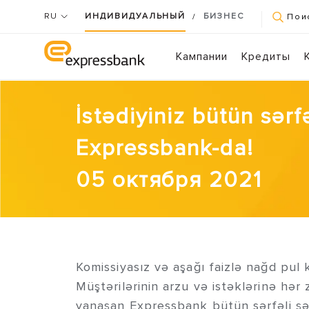
RU
ИНДИВИДУАЛЬНЫЙ
БИЗНЕС
/
Пои
Кампании
Кредиты
İstədiyiniz bütün sərfə
Expressbank-da!
05 октября 2021
Komissiyasız və aşağı faizlə nağd pul 
Müştərilərinin arzu və istəklərinə hər
yanaşan Expressbank bütün sərfəli şər