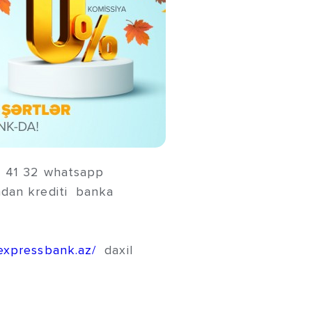
4 41 32 whatsapp
ndan krediti banka
expressbank.az/
daxil