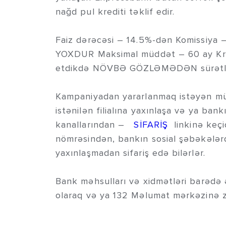
nağd pul krediti təklif edir.
Faiz dərəcəsi – 14.5%-dən Komissiya –
YOXDUR Maksimal müddət – 60 ay Kred
etdikdə NÖVBƏ GÖZLƏMƏDƏN sürətli 
Kampaniyadan yararlanmaq istəyən mü
istənilən filialına yaxınlaşa və ya ban
kanallarından –
SİFARİŞ
linkinə keçi
nömrəsindən, bankın sosial şəbəkələrd
yaxınlaşmadan sifariş edə bilərlər.
Bank məhsulları və xidmətləri barədə 
olaraq və ya 132 Məlumat mərkəzinə z