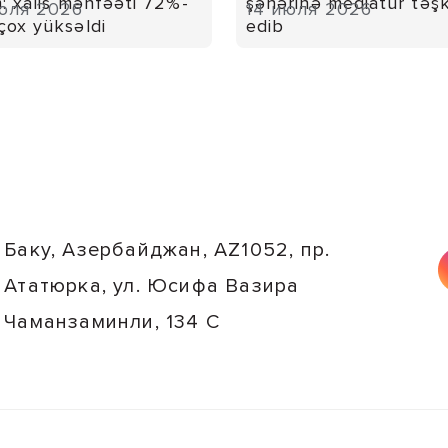
m: xalis mənfəəti 72%-
şəhərinə mediatur təşk
юля 2026
14 июля 2026
çox yüksəldi
edib
Баку, Азербайджан, AZ1052, пр.
Ататюрка, ул. Юсифа Вазира
Чаманзаминли, 134 C