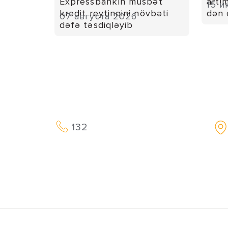
Expressbankın müsbət
artı
15 и
kredit reytinqini növbəti
dən 
07 августа 2026
dəfə təsdiqləyib
132