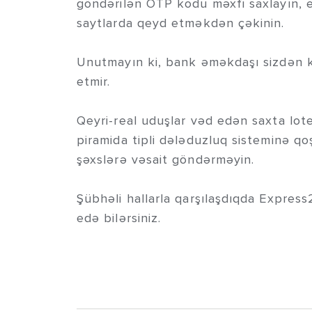
göndərilən OTP kodu məxfi saxlayın, e
saytlarda qeyd etməkdən çəkinin.
Unutmayın ki, bank əməkdaşı sizdən k
etmir.
Qeyri-real uduşlar vəd edən saxta lot
piramida tipli dələduzluq sisteminə qo
şəxslərə vəsait göndərməyin.
Şübhəli hallarla qarşılaşdıqda Expres
edə bilərsiniz.