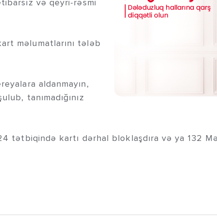
tibarsız və qeyri-rəsmi
art məlumatlarını tələb
ereyalara aldanmayın,
şulub, tanımadığınız
s24 tətbiqində kartı dərhal bloklaşdıra və ya 132 