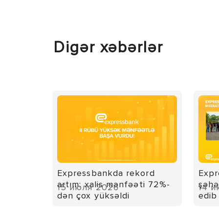
Digər xəbərlər
Expressbankda rekord
Expr
artım: xalis mənfəəti 72%-
şəhə
15 июля 2026
14 и
dən çox yüksəldi
edib