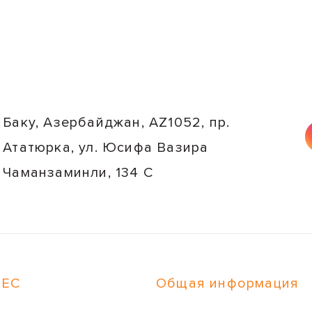
Баку, Азербайджан, AZ1052, пр.
Ататюрка, ул. Юсифа Вазира
Чаманзаминли, 134 C
НЕС
Общая информация