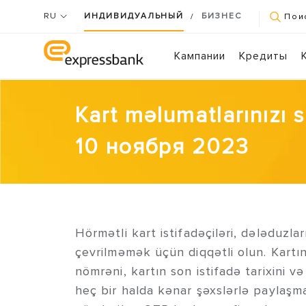
RU
ИНДИВИДУАЛЬНЫЙ
БИЗНЕС
/
Пои
Кампании
Кредиты
Kart məlumatlarınızı 
10 ноября 2023
Hörmətli kart istifadəçiləri, dələduzla
çevrilməmək üçün diqqətli olun. Kartın
nömrəni, kartın son istifadə tarixini 
heç bir halda kənar şəxslərlə paylaşm