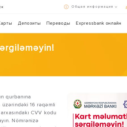
Общая информация
ск
Условия использования и политика конфиденциальности
Карты
Депозиты
Переводы
Expressbank онлайн
Осуществляйте банковские операции в режиме 7/24 с помощью Expr
Сканируйте 
sərgiləməyin!
rın qurbanına
 üzərindəki 16 rəqəmli
və arxasındakı CVV kodu
ayın. Nömrənizə