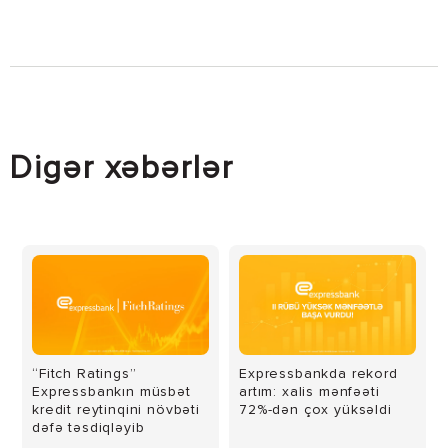
Digər xəbərlər
“Fitch Ratings”
Expressbankda rekord
Expressbankın müsbət
artım: xalis mənfəəti
kredit reytinqini növbəti
72%-dən çox yüksəldi
dəfə təsdiqləyib