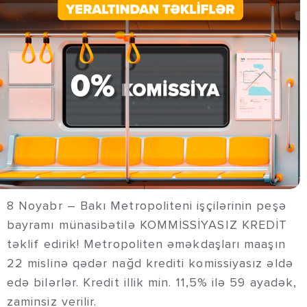
8 Noyabr – Bakı Metropoliteni işçilərinin peşə
bayramı münasibətilə KOMMİSSİYASIZ KREDİT
təklif edirik! Metropoliten əməkdaşları maaşın
22 mislinə qədər nağd krediti komissiyasız əldə
edə bilərlər. Kredit illik min. 11,5% ilə 59 ayadək,
zaminsiz verilir.