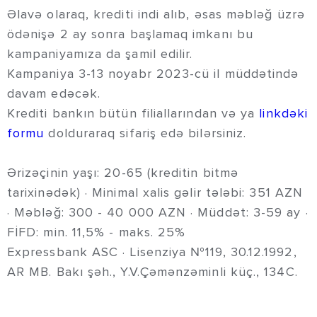
Əlavə olaraq, krediti indi alıb, əsas məbləğ üzrə
ödənişə 2 ay sonra başlamaq imkanı bu
kampaniyamıza da şamil edilir.
Kampaniya 3-13 noyabr 2023-cü il müddətində
davam edəcək.
Krediti bankın bütün filiallarından və ya
linkdəki
formu
dolduraraq sifariş edə bilərsiniz.
Ərizəçinin yaşı: 20-65 (kreditin bitmə
tarixinədək) · Minimal xalis gəlir tələbi: 351 AZN
· Məbləğ: 300 - 40 000 AZN · Müddət: 3-59 ay ·
FİFD: min. 11,5% - maks. 25%
Expressbank ASC · Lisenziya №119, 30.12.1992,
AR MB. Bakı şəh., Y.V.Çəmənzəminli küç., 134C.