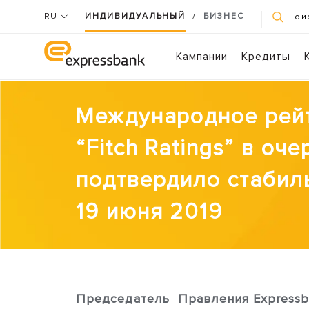
RU
ИНДИВИДУАЛЬНЫЙ
БИЗНЕС
/
Пои
Кампании
Кредиты
Международное рейт
“Fitch Ratings” в оч
подтвердило стабиль
19 июня 2019
Председатель Правления Expressb