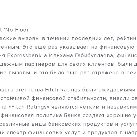
 'No Floor'
ские вызовы в течении последних лет, рейтинг
зменным. Это еще раз указывает на финансовую 
 Expressbank-a Ильхама Габибуллаева, финан
надежным партнером для своих клиентов, были 
е вызовы, и это было еще раз отражено в ре
ового агентства Fitch Ratings были ожидаемым
стойчивой финансовой стабильности, внесли с
ета «Fitch Ratings» являются четким и независ
финансовая политика Банка создает хорошие ус
различные виды банковских продуктов и услуг»
й спектр финансовых услуг и продуктов в нап