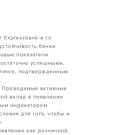
 Expressbank-а со
устойчивость банка.
совые показатели
достаточно успешными,
йтинге, подтвержденным
и. Проводимые активные
вой вклад в появлении
имым индикатором
ловия для того, чтобы и
.
равлении как розничной,