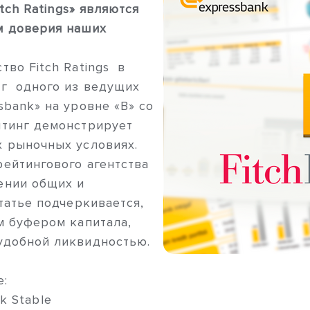
tch Ratings» являются
м доверия наших
во Fitch Ratings в
нг одного из ведущих
bank» на уровне «B» со
йтинг демонстрирует
 рыночных условиях.
ейтингового агентства
ении общих и
татье подчеркивается,
м буфером капитала,
удобной ликвидностью.
е:
ok Stable