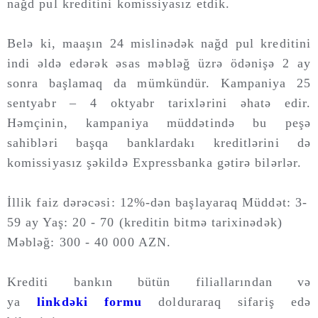
nağd pul kreditini komissiyasız etdik.
Belə ki, maaşın 24 mislinədək nağd pul kreditini
indi əldə edərək əsas məbləğ üzrə ödənişə 2 ay
sonra başlamaq da mümkündür. Kampaniya 25
sentyabr – 4 oktyabr tarixlərini əhatə edir.
Həmçinin, kampaniya müddətində bu peşə
sahibləri başqa banklardakı kreditlərini də
komissiyasız şəkildə Expressbanka gətirə bilərlər.
İllik faiz dərəcəsi: 12%-dən başlayaraq Müddət: 3-
59 ay Yaş: 20 - 70 (kreditin bitmə tarixinədək)
Məbləğ: 300 - 40 000 AZN.
Krediti bankın bütün filiallarından və
ya
linkdəki
formu
dolduraraq sifariş edə