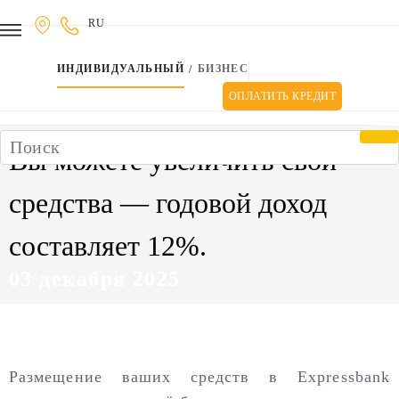
Условия использования и политика конфиденциальности
RU
ИНДИВИДУАЛЬНЫЙ
БИЗНЕС
/
ОПЛАТИТЬ КРЕДИТ
Вы можете увеличить свои
средства — годовой доход
составляет 12%.
03 декабря 2025
Размещение ваших средств в Expressbank