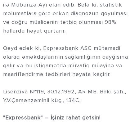
ilə Mübarizə Ayı elan edib. Belə ki, statistik
məlumatlara görə erkən diaqnozun qoyulması
və doğru müalicənin tətbiq olunması 98%
hallarda həyat qurtarır.
Qeyd edək ki, Expressbank ASC mütəmadi
olaraq əməkdaşlarının sağlamlığının qayğısına
qalır və bu istiqamətdə müvafiq müayinə və
maarifləndirmə tədbirləri həyata keçirir.
Lisenziya №119, 30.12.1992, AR MB. Bakı şəh.,
Y.V.Çəmənzəminli küç., 134C.
"Expressbank" – İşiniz rahat getsin!