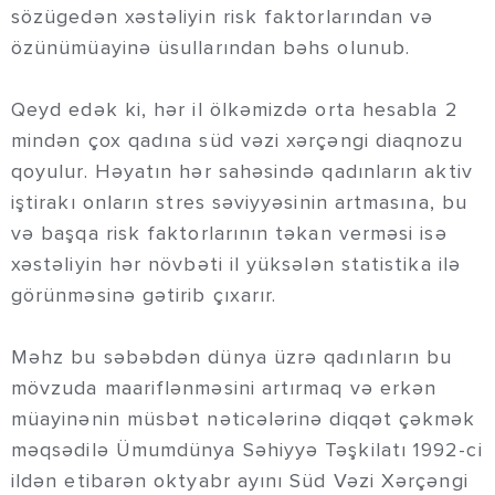
sözügedən xəstəliyin risk faktorlarından və
özünümüayinə üsullarından bəhs olunub.
Qeyd edək ki, hər il ölkəmizdə orta hesabla 2
mindən çox qadına süd vəzi xərçəngi diaqnozu
qoyulur. Həyatın hər sahəsində qadınların aktiv
iştirakı onların stres səviyyəsinin artmasına, bu
və başqa risk faktorlarının təkan verməsi isə
xəstəliyin hər növbəti il yüksələn statistika ilə
görünməsinə gətirib çıxarır.
Məhz bu səbəbdən dünya üzrə qadınların bu
mövzuda maariflənməsini artırmaq və erkən
müayinənin müsbət nəticələrinə diqqət çəkmək
məqsədilə Ümumdünya Səhiyyə Təşkilatı 1992-ci
ildən etibarən oktyabr ayını Süd Vəzi Xərçəngi