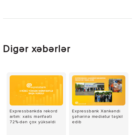
Digər xəbərlər
Expressbankda rekord
Expressbank Xankəndi
artım: xalis mənfəəti
şəhərinə mediatur təşkil
72%-dən çox yüksəldi
edib