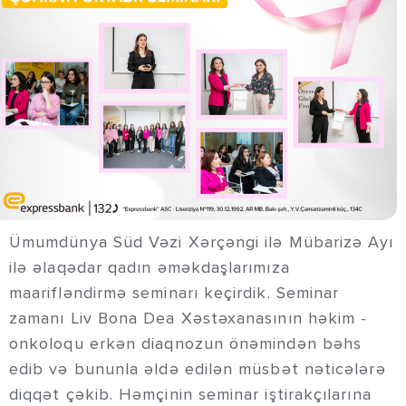
Ümumdünya Süd Vəzi Xərçəngi ilə Mübarizə Ayı
ilə əlaqədar qadın əməkdaşlarımıza
maarifləndirmə seminarı keçirdik. Seminar
zamanı Liv Bona Dea Xəstəxanasının həkim -
onkoloqu erkən diaqnozun önəmindən bəhs
edib və bununla əldə edilən müsbət nəticələrə
diqqət çəkib. Həmçinin seminar iştirakçılarına