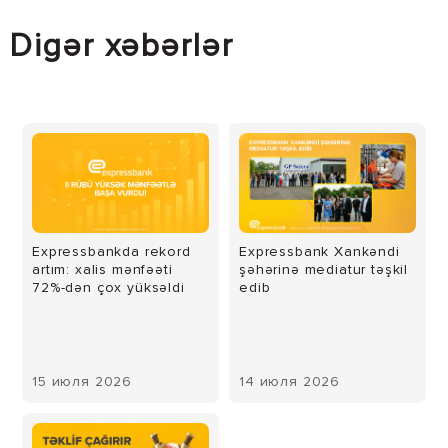
Digər xəbərlər
Expressbankda rekord
Expressbank Xankəndi
artım: xalis mənfəəti
şəhərinə mediatur təşkil
72%-dən çox yüksəldi
edib
15 июля 2026
14 июля 2026